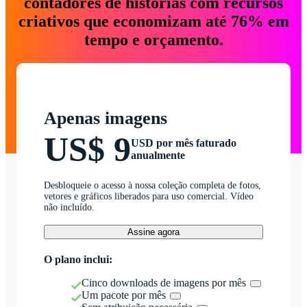
contadores de histórias com recursos
criativos que economizam até 76% em
tempo e orçamento.
Apenas imagens
US$ 9
USD por mês faturado
anualmente
Desbloqueie o acesso à nossa coleção completa de fotos,
vetores e gráficos liberados para uso comercial. Vídeo
não incluído.
Assine agora
O plano inclui:
Cinco downloads de imagens por mês
Um pacote por mês