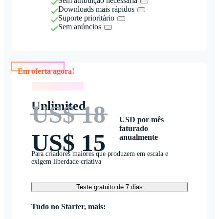
Sem atribuição necessária
Downloads mais rápidos
Suporte prioritário
Sem anúncios
Em oferta agora!
Em oferta agora!
Unlimited
US$ 18
USD por mês
faturado
US$ 15
anualmente
Para criadores maiores que produzem em escala e
exigem liberdade criativa
Teste gratuito de 7 dias
Tudo no Starter, mais: