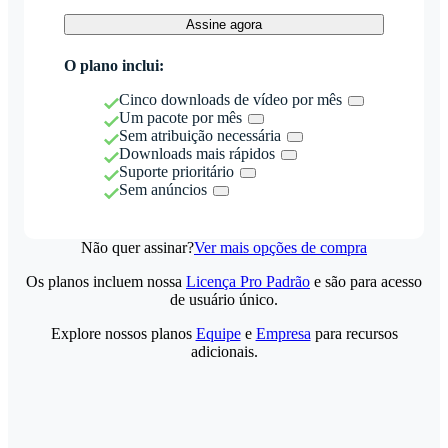
Assine agora
O plano inclui:
Cinco downloads de vídeo por mês
Um pacote por mês
Sem atribuição necessária
Downloads mais rápidos
Suporte prioritário
Sem anúncios
Não quer assinar?
Ver mais opções de compra
Os planos incluem nossa
Licença Pro Padrão
e são para acesso
de usuário único.
Explore nossos planos
Equipe
e
Empresa
para recursos
adicionais.