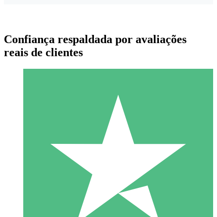
Confiança respaldada por avaliações
reais de clientes
Pacotes de Créditos Individuais
Pague conforme o uso com créditos de download. Sem
compromisso mensal.
1 Download
10
US$
00