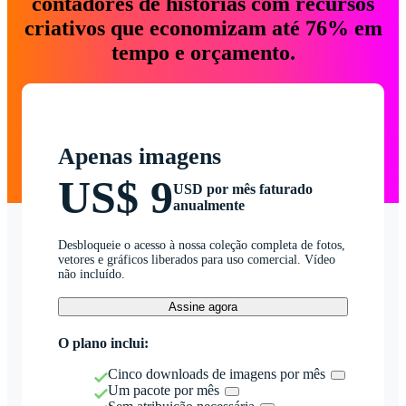
contadores de histórias com recursos
criativos que economizam até 76% em
tempo e orçamento.
Apenas imagens
US$ 9
USD por mês faturado
anualmente
Desbloqueie o acesso à nossa coleção completa de fotos,
vetores e gráficos liberados para uso comercial. Vídeo
não incluído.
Assine agora
O plano inclui:
Cinco downloads de imagens por mês
Um pacote por mês