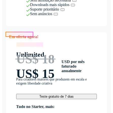
Sem atribuição necessária
Downloads mais rápidos
Suporte prioritário
Sem anúncios
Em oferta agora!
Em oferta agora!
Unlimited
US$ 18
USD por mês
faturado
US$ 15
anualmente
Para criadores maiores que produzem em escala e
exigem liberdade criativa
Teste gratuito de 7 dias
Tudo no Starter, mais: