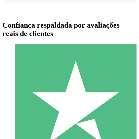
Confiança respaldada por avaliações
reais de clientes
Pacotes de Créditos Individuais
Pague conforme o uso com créditos de download. Sem
compromisso mensal.
1 Download
10
US$
00