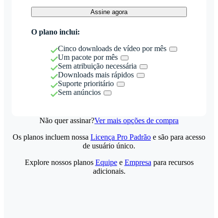
Assine agora
O plano inclui:
Cinco downloads de vídeo por mês
Um pacote por mês
Sem atribuição necessária
Downloads mais rápidos
Suporte prioritário
Sem anúncios
Não quer assinar?
Ver mais opções de compra
Os planos incluem nossa
Licença Pro Padrão
e são para acesso
de usuário único.
Explore nossos planos
Equipe
e
Empresa
para recursos
adicionais.