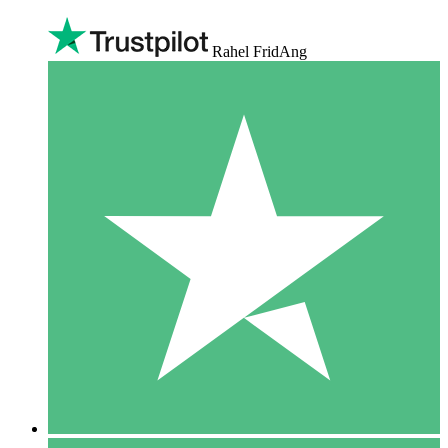
Rahel FridAng