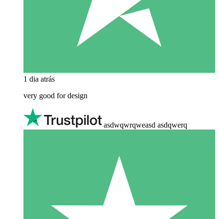
1 dia atrás
very good for design
asdwqwrqweasd asdqwerq