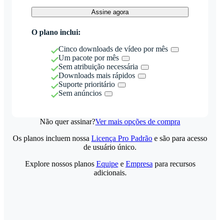
Assine agora
O plano inclui:
Cinco downloads de vídeo por mês
Um pacote por mês
Sem atribuição necessária
Downloads mais rápidos
Suporte prioritário
Sem anúncios
Não quer assinar?
Ver mais opções de compra
Os planos incluem nossa
Licença Pro Padrão
e são para acesso
de usuário único.
Explore nossos planos
Equipe
e
Empresa
para recursos
adicionais.