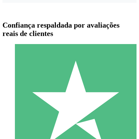
Confiança respaldada por avaliações
reais de clientes
Pacotes de Créditos Individuais
Pague conforme o uso com créditos de download. Sem
compromisso mensal.
1 Download
10
US$
00