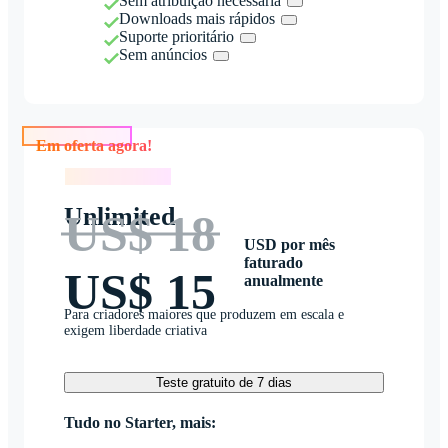
Sem atribuição necessária
Downloads mais rápidos
Suporte prioritário
Sem anúncios
Em oferta agora!
Em oferta agora!
Unlimited
US$ 18
USD por mês
faturado
US$ 15
anualmente
Para criadores maiores que produzem em escala e
exigem liberdade criativa
Teste gratuito de 7 dias
Tudo no Starter, mais: