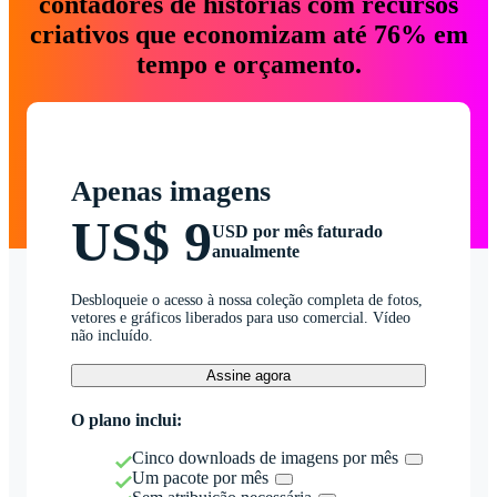
contadores de histórias com recursos
criativos que economizam até 76% em
tempo e orçamento.
Apenas imagens
US$ 9
USD por mês faturado
anualmente
Desbloqueie o acesso à nossa coleção completa de fotos,
vetores e gráficos liberados para uso comercial. Vídeo
não incluído.
Assine agora
O plano inclui:
Cinco downloads de imagens por mês
Um pacote por mês