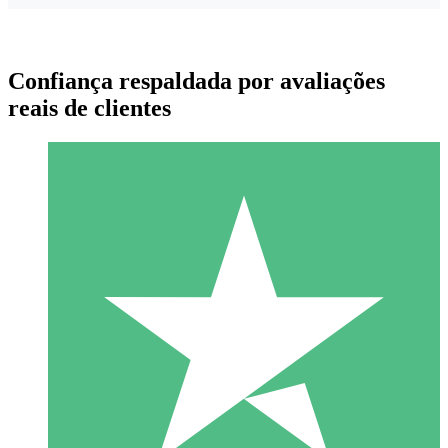
Confiança respaldada por avaliações
reais de clientes
Pacotes de Créditos Individuais
Pague conforme o uso com créditos de download. Sem
compromisso mensal.
1 Download
10
US$
00