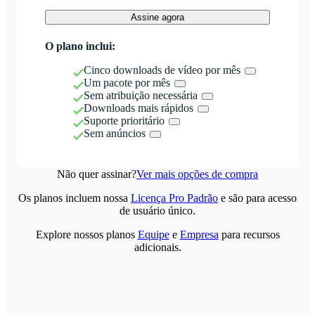
Assine agora
O plano inclui:
Cinco downloads de vídeo por mês
Um pacote por mês
Sem atribuição necessária
Downloads mais rápidos
Suporte prioritário
Sem anúncios
Não quer assinar?
Ver mais opções de compra
Os planos incluem nossa
Licença Pro Padrão
e são para acesso
de usuário único.
Explore nossos planos
Equipe
e
Empresa
para recursos
adicionais.