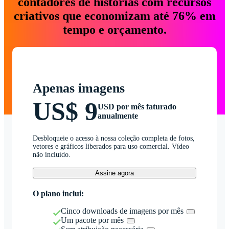
contadores de histórias com recursos
criativos que economizam até 76% em
tempo e orçamento.
Apenas imagens
US$ 9
USD por mês faturado
anualmente
Desbloqueie o acesso à nossa coleção completa de fotos,
vetores e gráficos liberados para uso comercial. Vídeo
não incluído.
Assine agora
O plano inclui:
Cinco downloads de imagens por mês
Um pacote por mês