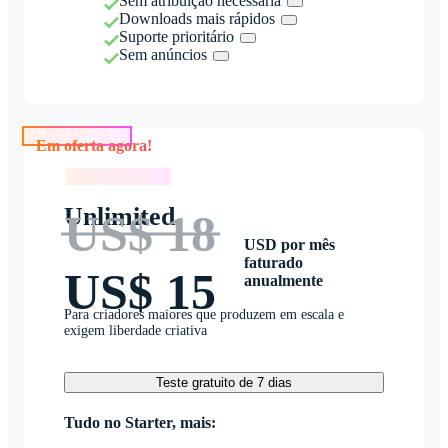
Sem atribuição necessária
Downloads mais rápidos
Suporte prioritário
Sem anúncios
Em oferta agora!
Em oferta agora!
Unlimited
US$ 18
USD por mês
faturado
US$ 15
anualmente
Para criadores maiores que produzem em escala e
exigem liberdade criativa
Teste gratuito de 7 dias
Tudo no Starter, mais: