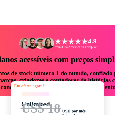
4.9
from 33.572 reviews on Trustpilot
lanos acessíveis com preços simpl
otos de stock número 1 do mundo, confiado 
rcas, criadores e contadores de histórias 
Em oferta agora!
economizam até 76% em tempo e orçamento
Em oferta agora!
Unlimited
US$ 18
USD por mês