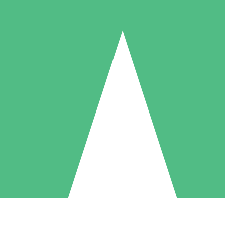
Pacotes de Créditos Individuais
gue conforme o uso com créditos de download. Sem compromisso mens
1 Download
5 Downloads
10 Downloads
10
15
20
US$
00
US$
00
US$
00