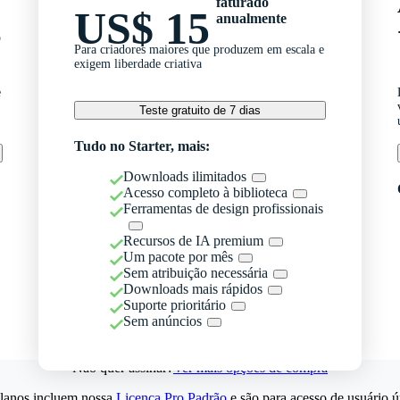
faturado
US$ 15
anualmente
o
Para criadores maiores que produzem em escala e
exigem liberdade criativa
e
Teste gratuito de 7 dias
Tudo no Starter, mais:
Downloads ilimitados
Acesso completo à biblioteca
Ferramentas de design profissionais
Recursos de IA premium
Um pacote por mês
Sem atribuição necessária
Downloads mais rápidos
Suporte prioritário
Sem anúncios
Não quer assinar?
Ver mais opções de compra
lanos incluem nossa
Licença Pro Padrão
e são para acesso de usuário ú