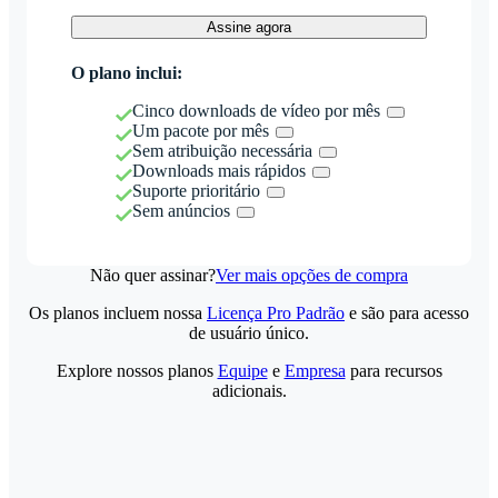
Assine agora
O plano inclui:
Cinco downloads de vídeo por mês
Um pacote por mês
Sem atribuição necessária
Downloads mais rápidos
Suporte prioritário
Sem anúncios
Não quer assinar?
Ver mais opções de compra
Os planos incluem nossa
Licença Pro Padrão
e são para acesso
de usuário único.
Explore nossos planos
Equipe
e
Empresa
para recursos
adicionais.