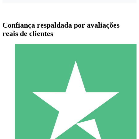
Confiança respaldada por avaliações
reais de clientes
Pacotes de Créditos Individuais
Pague conforme o uso com créditos de download. Sem
compromisso mensal.
1 Download
10
US$
00