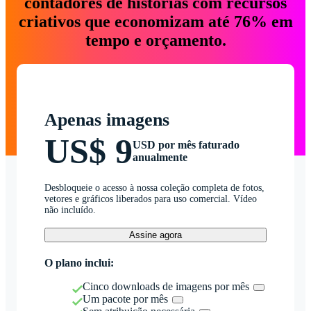
contadores de histórias com recursos
criativos que economizam até 76% em
tempo e orçamento.
Apenas imagens
US$ 9
USD por mês faturado
anualmente
Desbloqueie o acesso à nossa coleção completa de fotos,
vetores e gráficos liberados para uso comercial. Vídeo
não incluído.
Assine agora
O plano inclui:
Cinco downloads de imagens por mês
Um pacote por mês