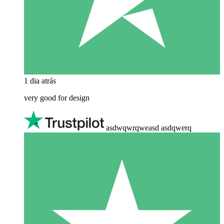
1 dia atrás
very good for design
asdwqwrqweasd asdqwerq