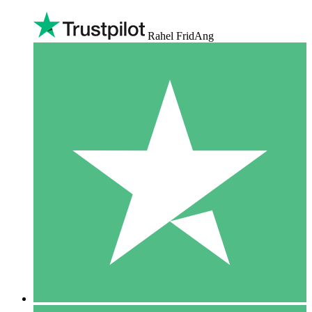
Rahel FridAng