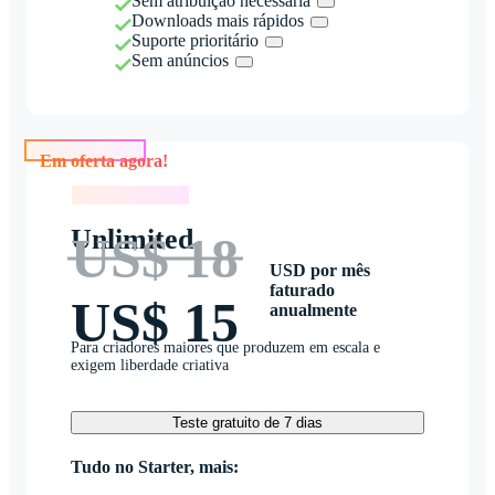
Sem atribuição necessária
Downloads mais rápidos
Suporte prioritário
Sem anúncios
Em oferta agora!
Em oferta agora!
Unlimited
US$ 18
USD por mês
faturado
US$ 15
anualmente
Para criadores maiores que produzem em escala e
exigem liberdade criativa
Teste gratuito de 7 dias
Tudo no Starter, mais: