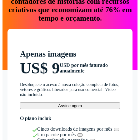
contadores de histórias com recursos
criativos que economizam até 76% em
tempo e orçamento.
Apenas imagens
US$ 9
USD por mês faturado
anualmente
Desbloqueie o acesso à nossa coleção completa de fotos,
vetores e gráficos liberados para uso comercial. Vídeo
não incluído.
Assine agora
O plano inclui:
Cinco downloads de imagens por mês
Um pacote por mês