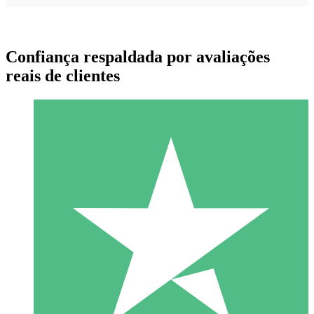
Confiança respaldada por avaliações
reais de clientes
Pacotes de Créditos Individuais
Pague conforme o uso com créditos de download. Sem
compromisso mensal.
1 Download
10
US$
00