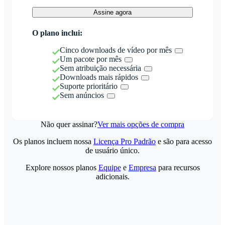
Assine agora
O plano inclui:
Cinco downloads de vídeo por mês
Um pacote por mês
Sem atribuição necessária
Downloads mais rápidos
Suporte prioritário
Sem anúncios
Não quer assinar?
Ver mais opções de compra
Os planos incluem nossa
Licença Pro Padrão
e são para acesso
de usuário único.
Explore nossos planos
Equipe
e
Empresa
para recursos
adicionais.