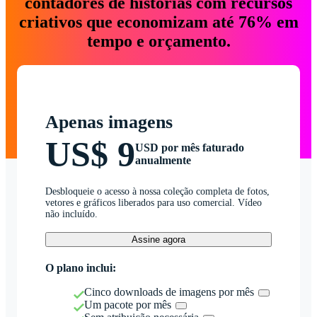
contadores de histórias com recursos
criativos que economizam até 76% em
tempo e orçamento.
Apenas imagens
US$ 9
USD por mês faturado
anualmente
Desbloqueie o acesso à nossa coleção completa de fotos,
vetores e gráficos liberados para uso comercial. Vídeo
não incluído.
Assine agora
O plano inclui:
Cinco downloads de imagens por mês
Um pacote por mês