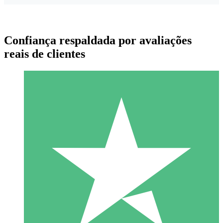
Confiança respaldada por avaliações
reais de clientes
Pacotes de Créditos Individuais
Pague conforme o uso com créditos de download. Sem
compromisso mensal.
1 Download
10
US$
00