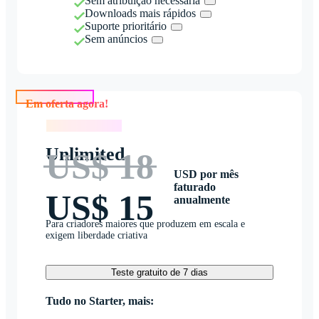
Sem atribuição necessária
Downloads mais rápidos
Suporte prioritário
Sem anúncios
Em oferta agora!
Em oferta agora!
Unlimited
US$ 18
USD por mês
faturado
US$ 15
anualmente
Para criadores maiores que produzem em escala e
exigem liberdade criativa
Teste gratuito de 7 dias
Tudo no Starter, mais: