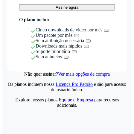
Assine agora
O plano inclui:
Cinco downloads de vídeo por mês
Um pacote por mês
Sem atribuição necessária
Downloads mais rápidos
Suporte prioritário
Sem anúncios
Não quer assinar?
Ver mais opções de compra
Os planos incluem nossa
Licença Pro Padrão
e são para acesso
de usuário único.
Explore nossos planos
Equipe
e
Empresa
para recursos
adicionais.