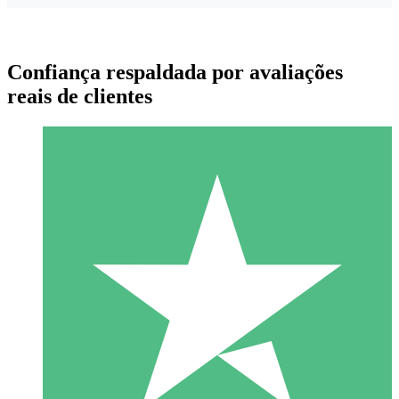
Confiança respaldada por avaliações
reais de clientes
Pacotes de Créditos Individuais
Pague conforme o uso com créditos de download. Sem
compromisso mensal.
1 Download
10
US$
00