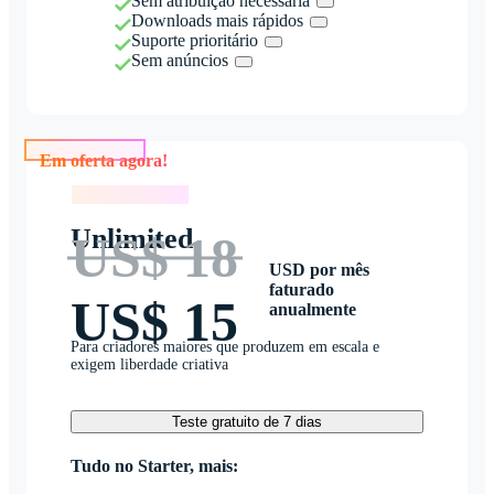
Sem atribuição necessária
Downloads mais rápidos
Suporte prioritário
Sem anúncios
Em oferta agora!
Em oferta agora!
Unlimited
US$ 18
USD por mês
faturado
US$ 15
anualmente
Para criadores maiores que produzem em escala e
exigem liberdade criativa
Teste gratuito de 7 dias
Tudo no Starter, mais: