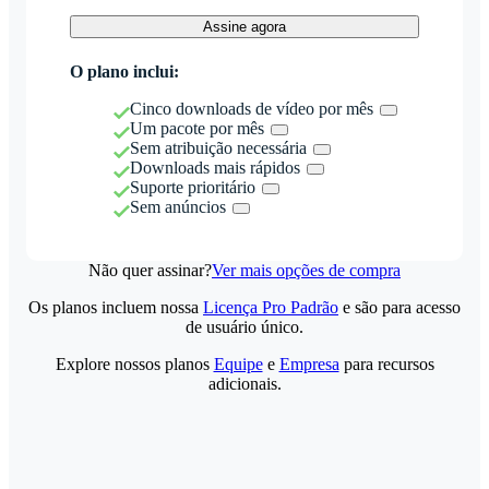
Assine agora
O plano inclui:
Cinco downloads de vídeo por mês
Um pacote por mês
Sem atribuição necessária
Downloads mais rápidos
Suporte prioritário
Sem anúncios
Não quer assinar?
Ver mais opções de compra
Os planos incluem nossa
Licença Pro Padrão
e são para acesso
de usuário único.
Explore nossos planos
Equipe
e
Empresa
para recursos
adicionais.