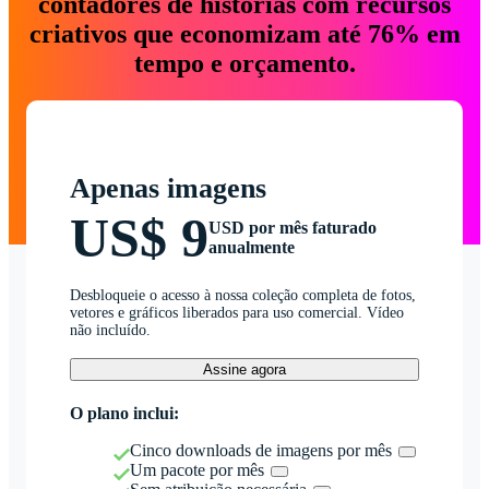
contadores de histórias com recursos
criativos que economizam até 76% em
tempo e orçamento.
Apenas imagens
US$ 9
USD por mês faturado
anualmente
Desbloqueie o acesso à nossa coleção completa de fotos,
vetores e gráficos liberados para uso comercial. Vídeo
não incluído.
Assine agora
O plano inclui:
Cinco downloads de imagens por mês
Um pacote por mês