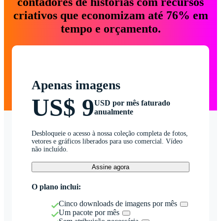
contadores de histórias com recursos
criativos que economizam até 76% em
tempo e orçamento.
Apenas imagens
US$ 9
USD por mês faturado
anualmente
Desbloqueie o acesso à nossa coleção completa de fotos,
vetores e gráficos liberados para uso comercial. Vídeo
não incluído.
Assine agora
O plano inclui:
Cinco downloads de imagens por mês
Um pacote por mês