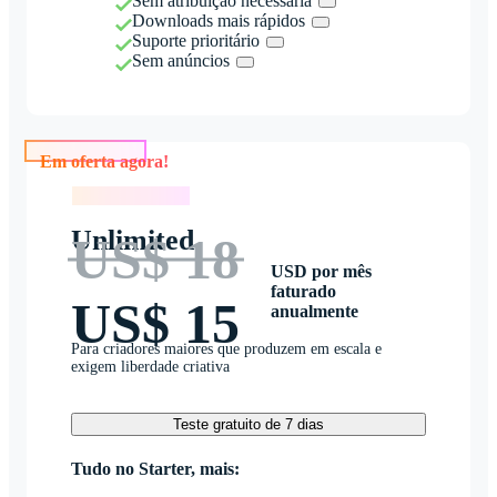
Sem atribuição necessária
Downloads mais rápidos
Suporte prioritário
Sem anúncios
Em oferta agora!
Em oferta agora!
Unlimited
US$ 18
USD por mês
faturado
US$ 15
anualmente
Para criadores maiores que produzem em escala e
exigem liberdade criativa
Teste gratuito de 7 dias
Tudo no Starter, mais: