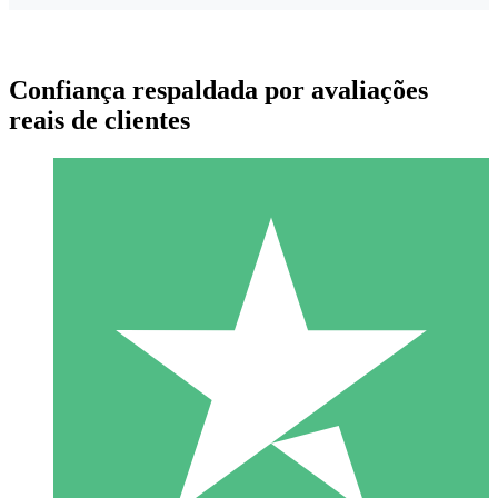
Confiança respaldada por avaliações
reais de clientes
Pacotes de Créditos Individuais
Pague conforme o uso com créditos de download. Sem
compromisso mensal.
1 Download
10
US$
00