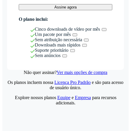
Assine agora
O plano inclui:
Cinco downloads de vídeo por mês
Um pacote por mês
Sem atribuição necessária
Downloads mais rápidos
Suporte prioritário
Sem anúncios
Não quer assinar?
Ver mais opções de compra
Os planos incluem nossa
Licença Pro Padrão
e são para acesso
de usuário único.
Explore nossos planos
Equipe
e
Empresa
para recursos
adicionais.