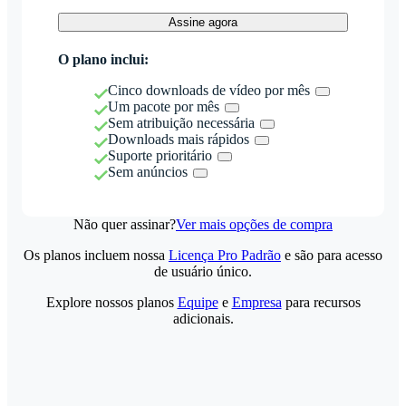
Assine agora
O plano inclui:
Cinco downloads de vídeo por mês
Um pacote por mês
Sem atribuição necessária
Downloads mais rápidos
Suporte prioritário
Sem anúncios
Não quer assinar?
Ver mais opções de compra
Os planos incluem nossa
Licença Pro Padrão
e são para acesso
de usuário único.
Explore nossos planos
Equipe
e
Empresa
para recursos
adicionais.