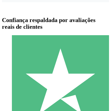
Confiança respaldada por avaliações
reais de clientes
Pacotes de Créditos Individuais
Pague conforme o uso com créditos de download. Sem
compromisso mensal.
1 Download
10
US$
00