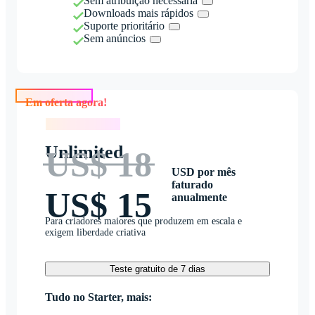
Sem atribuição necessária
Downloads mais rápidos
Suporte prioritário
Sem anúncios
Em oferta agora!
Em oferta agora!
Unlimited
US$ 18
USD por mês
faturado
US$ 15
anualmente
Para criadores maiores que produzem em escala e
exigem liberdade criativa
Teste gratuito de 7 dias
Tudo no Starter, mais: