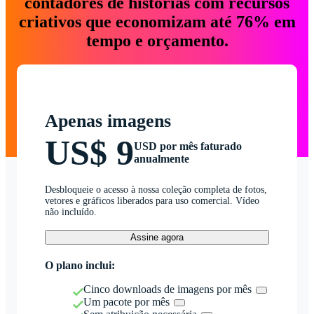
contadores de histórias com recursos
criativos que economizam até 76% em
tempo e orçamento.
Apenas imagens
US$ 9
USD por mês faturado
anualmente
Desbloqueie o acesso à nossa coleção completa de fotos,
vetores e gráficos liberados para uso comercial. Vídeo
não incluído.
Assine agora
O plano inclui:
Cinco downloads de imagens por mês
Um pacote por mês