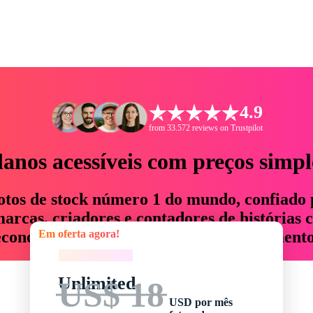
4.9
from 33.572 reviews on Trustpilot
lanos acessíveis com preços simpl
otos de stock número 1 do mundo, confiado 
rcas, criadores e contadores de histórias 
Em oferta agora!
economizam até 76% em tempo e orçamento
Em oferta agora!
Unlimited
US$ 18
USD por mês