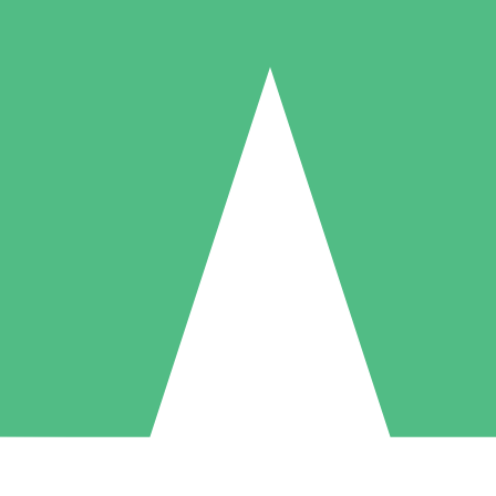
Pacotes de Créditos Individuais
gue conforme o uso com créditos de download. Sem compromisso mens
1 Download
5 Downloads
10 Downloads
10
15
20
US$
00
US$
00
US$
00