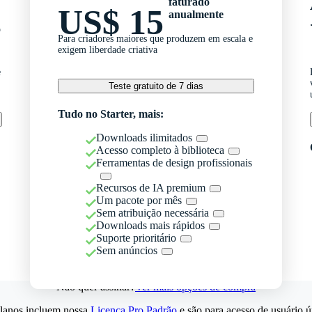
faturado
US$ 15
anualmente
o
Para criadores maiores que produzem em escala e
exigem liberdade criativa
e
Teste gratuito de 7 dias
Tudo no Starter, mais:
Downloads ilimitados
Acesso completo à biblioteca
Ferramentas de design profissionais
Recursos de IA premium
Um pacote por mês
Sem atribuição necessária
Downloads mais rápidos
Suporte prioritário
Sem anúncios
Não quer assinar?
Ver mais opções de compra
lanos incluem nossa
Licença Pro Padrão
e são para acesso de usuário ú