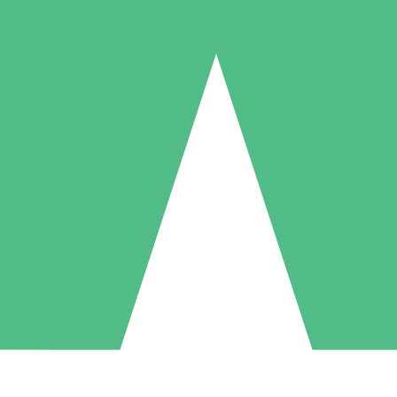
Pacotes de Créditos Individuais
gue conforme o uso com créditos de download. Sem compromisso mens
1 Download
5 Downloads
10 Downloads
10
15
20
US$
00
US$
00
US$
00