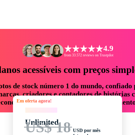
4.9
from 33.572 reviews on Trustpilot
lanos acessíveis com preços simpl
otos de stock número 1 do mundo, confiado 
rcas, criadores e contadores de histórias 
Em oferta agora!
economizam até 76% em tempo e orçamento
Em oferta agora!
Unlimited
US$ 18
USD por mês