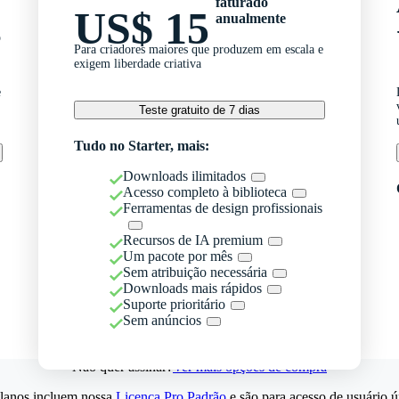
faturado
US$ 15
anualmente
o
Para criadores maiores que produzem em escala e
exigem liberdade criativa
e
Teste gratuito de 7 dias
Tudo no Starter, mais:
Downloads ilimitados
Acesso completo à biblioteca
Ferramentas de design profissionais
Recursos de IA premium
Um pacote por mês
Sem atribuição necessária
Downloads mais rápidos
Suporte prioritário
Sem anúncios
Não quer assinar?
Ver mais opções de compra
lanos incluem nossa
Licença Pro Padrão
e são para acesso de usuário ú