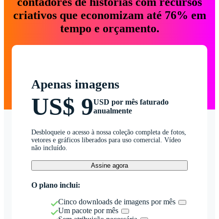
contadores de histórias com recursos
criativos que economizam até 76% em
tempo e orçamento.
Apenas imagens
US$ 9
USD por mês faturado
anualmente
Desbloqueie o acesso à nossa coleção completa de fotos,
vetores e gráficos liberados para uso comercial. Vídeo
não incluído.
Assine agora
O plano inclui:
Cinco downloads de imagens por mês
Um pacote por mês