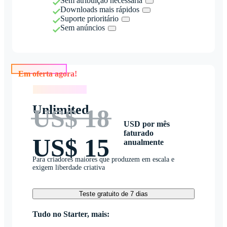
Sem atribuição necessária
Downloads mais rápidos
Suporte prioritário
Sem anúncios
Em oferta agora!
Em oferta agora!
Unlimited
US$ 18
USD por mês
faturado
US$ 15
anualmente
Para criadores maiores que produzem em escala e
exigem liberdade criativa
Teste gratuito de 7 dias
Tudo no Starter, mais: