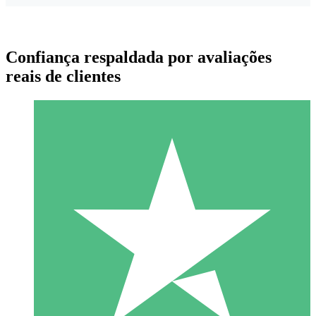
Confiança respaldada por avaliações
reais de clientes
Pacotes de Créditos Individuais
Pague conforme o uso com créditos de download. Sem
compromisso mensal.
1 Download
10
US$
00