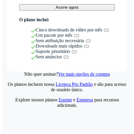
Assine agora
O plano inclui:
Cinco downloads de vídeo por mês
Um pacote por mês
Sem atribuição necessária
Downloads mais rápidos
Suporte prioritário
Sem anúncios
Não quer assinar?
Ver mais opções de compra
Os planos incluem nossa
Licença Pro Padrão
e são para acesso
de usuário único.
Explore nossos planos
Equipe
e
Empresa
para recursos
adicionais.