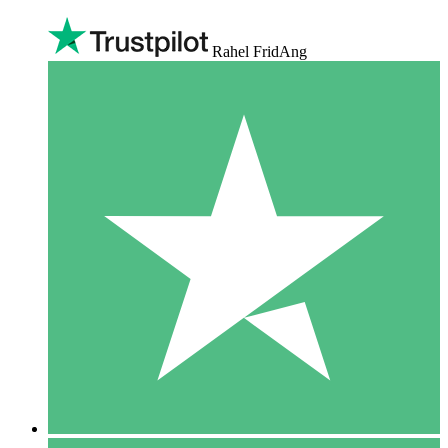
Rahel FridAng