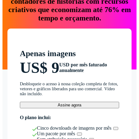
contadores de histórias com recursos
criativos que economizam até 76% em
tempo e orçamento.
Apenas imagens
US$ 9
USD por mês faturado
anualmente
Desbloqueie o acesso à nossa coleção completa de fotos,
vetores e gráficos liberados para uso comercial. Vídeo
não incluído.
Assine agora
O plano inclui:
Cinco downloads de imagens por mês
Um pacote por mês