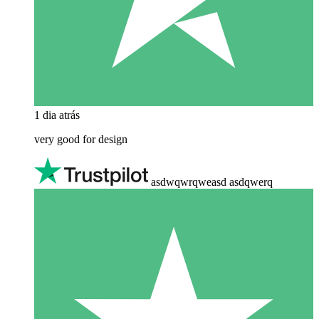
1 dia atrás
very good for design
asdwqwrqweasd asdqwerq