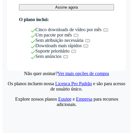
Assine agora
O plano inclui:
Cinco downloads de vídeo por mês
Um pacote por mês
Sem atribuição necessária
Downloads mais rápidos
Suporte prioritário
Sem anúncios
Não quer assinar?
Ver mais opções de compra
Os planos incluem nossa
Licença Pro Padrão
e são para acesso
de usuário único.
Explore nossos planos
Equipe
e
Empresa
para recursos
adicionais.