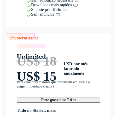
Sem atribuição necessária
Downloads mais rápidos
Suporte prioritário
Sem anúncios
Em oferta agora!
Em oferta agora!
Unlimited
US$ 18
USD por mês
faturado
US$ 15
anualmente
Para criadores maiores que produzem em escala e
exigem liberdade criativa
Teste gratuito de 7 dias
Tudo no Starter, mais: