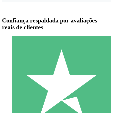
Confiança respaldada por avaliações
reais de clientes
Pacotes de Créditos Individuais
Pague conforme o uso com créditos de download. Sem
compromisso mensal.
1 Download
10
US$
00