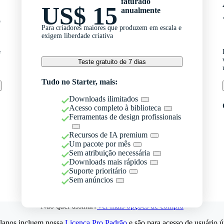
faturado
US$ 15
anualmente
o
Para criadores maiores que produzem em escala e
exigem liberdade criativa
e
Teste gratuito de 7 dias
Tudo no Starter, mais:
Downloads ilimitados
Acesso completo à biblioteca
Ferramentas de design profissionais
Recursos de IA premium
Um pacote por mês
Sem atribuição necessária
Downloads mais rápidos
Suporte prioritário
Sem anúncios
Não quer assinar?
Ver mais opções de compra
lanos incluem nossa
Licença Pro Padrão
e são para acesso de usuário ú