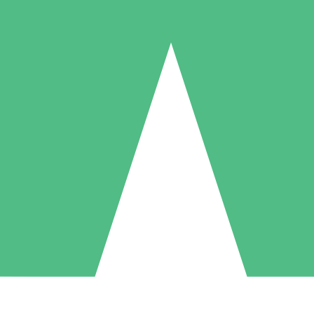
Pacotes de Créditos Individuais
gue conforme o uso com créditos de download. Sem compromisso mens
1 Download
5 Downloads
10 Downloads
10
15
20
US$
00
US$
00
US$
00