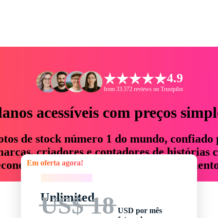
4.9
from 33.572 reviews on Trustpilot
lanos acessíveis com preços simpl
otos de stock número 1 do mundo, confiado 
rcas, criadores e contadores de histórias 
Em oferta agora!
economizam até 76% em tempo e orçamento
Em oferta agora!
Unlimited
US$ 18
USD por mês