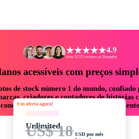
4.9
from 33.572 reviews on Trustpilot
lanos acessíveis com preços simpl
otos de stock número 1 do mundo, confiado 
rcas, criadores e contadores de histórias 
Em oferta agora!
economizam até 76% em tempo e orçamento
Em oferta agora!
Unlimited
US$ 18
USD por mês