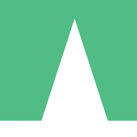
Pacotes de Créditos Individuais
gue conforme o uso com créditos de download. Sem compromisso mens
1 Download
5 Downloads
10 Downloads
10
15
20
US$
00
US$
00
US$
00