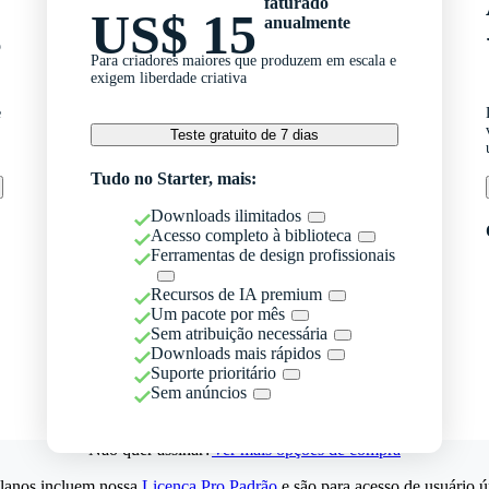
faturado
US$ 15
anualmente
o
Para criadores maiores que produzem em escala e
exigem liberdade criativa
e
Teste gratuito de 7 dias
Tudo no Starter, mais:
Downloads ilimitados
Acesso completo à biblioteca
Ferramentas de design profissionais
Recursos de IA premium
Um pacote por mês
Sem atribuição necessária
Downloads mais rápidos
Suporte prioritário
Sem anúncios
Não quer assinar?
Ver mais opções de compra
lanos incluem nossa
Licença Pro Padrão
e são para acesso de usuário ú