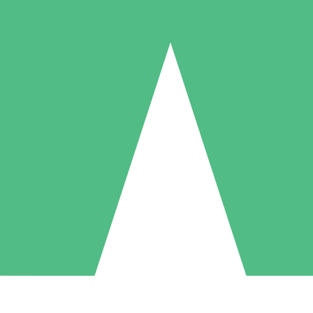
Pacotes de Créditos Individuais
gue conforme o uso com créditos de download. Sem compromisso mens
1 Download
5 Downloads
10 Downloads
10
15
20
US$
00
US$
00
US$
00