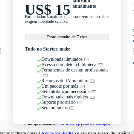
faturado
US$ 15
anualmente
o
Para criadores maiores que produzem em escala e
exigem liberdade criativa
e
Teste gratuito de 7 dias
Tudo no Starter, mais:
Downloads ilimitados
Acesso completo à biblioteca
Ferramentas de design profissionais
Recursos de IA premium
Um pacote por mês
Sem atribuição necessária
Downloads mais rápidos
Suporte prioritário
Sem anúncios
Não quer assinar?
Ver mais opções de compra
lanos incluem nossa
Licença Pro Padrão
e são para acesso de usuário ú