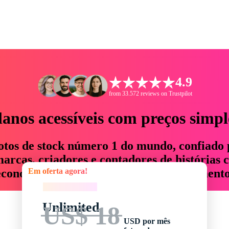
4.9
from 33.572 reviews on Trustpilot
lanos acessíveis com preços simpl
otos de stock número 1 do mundo, confiado 
rcas, criadores e contadores de histórias 
Em oferta agora!
economizam até 76% em tempo e orçamento
Em oferta agora!
Unlimited
US$ 18
USD por mês