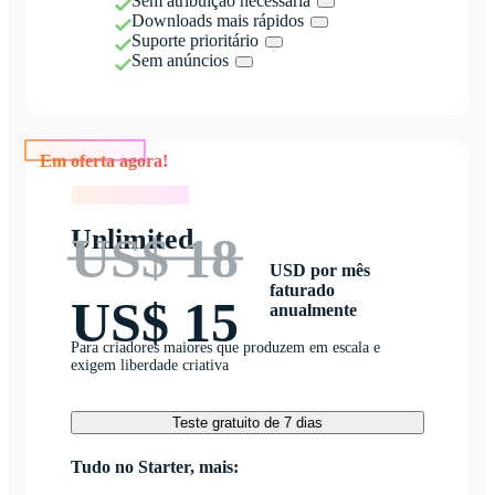
Sem atribuição necessária
Downloads mais rápidos
Suporte prioritário
Sem anúncios
Em oferta agora!
Em oferta agora!
Unlimited
US$ 18
USD por mês
faturado
US$ 15
anualmente
Para criadores maiores que produzem em escala e
exigem liberdade criativa
Teste gratuito de 7 dias
Tudo no Starter, mais: