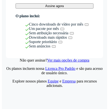
Assine agora
O plano inclui:
Cinco downloads de vídeo por mês
Um pacote por mês
Sem atribuição necessária
Downloads mais rápidos
Suporte prioritário
Sem anúncios
Não quer assinar?
Ver mais opções de compra
Os planos incluem nossa
Licença Pro Padrão
e são para acesso
de usuário único.
Explore nossos planos
Equipe
e
Empresa
para recursos
adicionais.