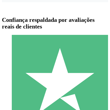
Confiança respaldada por avaliações
reais de clientes
Pacotes de Créditos Individuais
Pague conforme o uso com créditos de download. Sem
compromisso mensal.
1 Download
10
US$
00