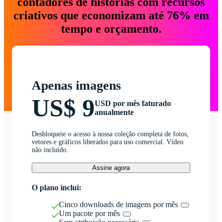
contadores de histórias com recursos
criativos que economizam até 76% em
tempo e orçamento.
Apenas imagens
US$ 9
USD por mês faturado
anualmente
Desbloqueie o acesso à nossa coleção completa de fotos,
vetores e gráficos liberados para uso comercial. Vídeo
não incluído.
Assine agora
O plano inclui:
Cinco downloads de imagens por mês
Um pacote por mês