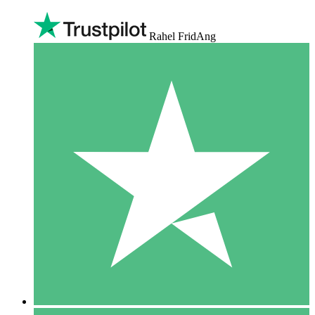
Rahel FridAng