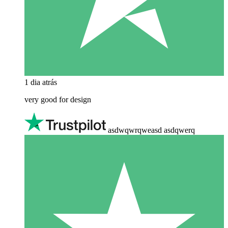
1 dia atrás
very good for design
asdwqwrqweasd asdqwerq