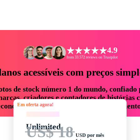
4.9
from 33.572 reviews on Trustpilot
lanos acessíveis com preços simpl
otos de stock número 1 do mundo, confiado 
rcas, criadores e contadores de histórias 
Em oferta agora!
economizam até 76% em tempo e orçamento
Em oferta agora!
Unlimited
US$ 18
USD por mês