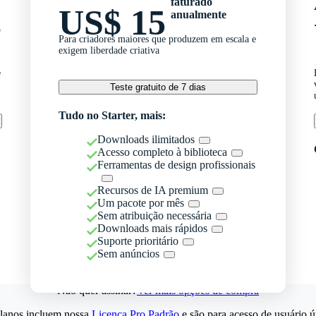
faturado
US$ 15
anualmente
o
Para criadores maiores que produzem em escala e
exigem liberdade criativa
e
Teste gratuito de 7 dias
Tudo no Starter, mais:
Downloads ilimitados
Acesso completo à biblioteca
Ferramentas de design profissionais
Recursos de IA premium
Um pacote por mês
Sem atribuição necessária
Downloads mais rápidos
Suporte prioritário
Sem anúncios
Não quer assinar?
Ver mais opções de compra
lanos incluem nossa
Licença Pro Padrão
e são para acesso de usuário ú