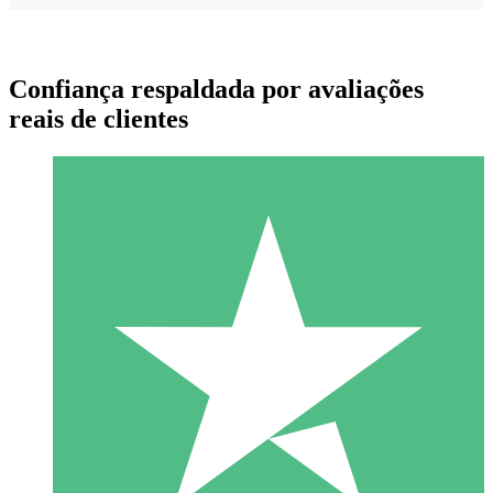
Confiança respaldada por avaliações
reais de clientes
Pacotes de Créditos Individuais
Pague conforme o uso com créditos de download. Sem
compromisso mensal.
1 Download
10
US$
00