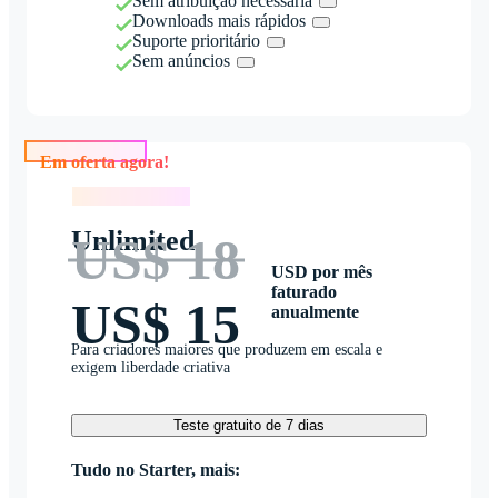
Sem atribuição necessária
Downloads mais rápidos
Suporte prioritário
Sem anúncios
Em oferta agora!
Em oferta agora!
Unlimited
US$ 18
USD por mês
faturado
US$ 15
anualmente
Para criadores maiores que produzem em escala e
exigem liberdade criativa
Teste gratuito de 7 dias
Tudo no Starter, mais: