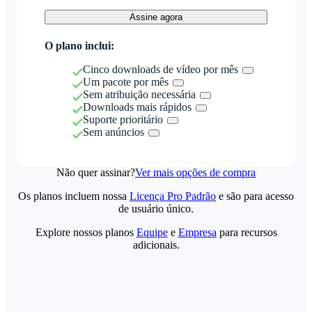
Assine agora
O plano inclui:
Cinco downloads de vídeo por mês
Um pacote por mês
Sem atribuição necessária
Downloads mais rápidos
Suporte prioritário
Sem anúncios
Não quer assinar?
Ver mais opções de compra
Os planos incluem nossa
Licença Pro Padrão
e são para acesso
de usuário único.
Explore nossos planos
Equipe
e
Empresa
para recursos
adicionais.