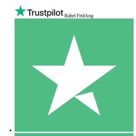
Rahel FridAng