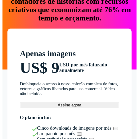
contadores de histórias com recursos
criativos que economizam até 76% em
tempo e orçamento.
Apenas imagens
US$ 9
USD por mês faturado
anualmente
Desbloqueie o acesso à nossa coleção completa de fotos,
vetores e gráficos liberados para uso comercial. Vídeo
não incluído.
Assine agora
O plano inclui:
Cinco downloads de imagens por mês
Um pacote por mês