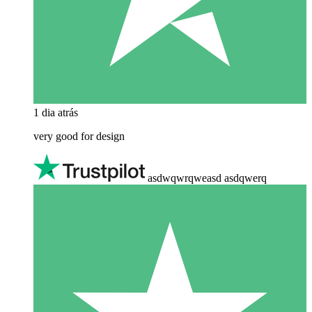
1 dia atrás
very good for design
asdwqwrqweasd asdqwerq