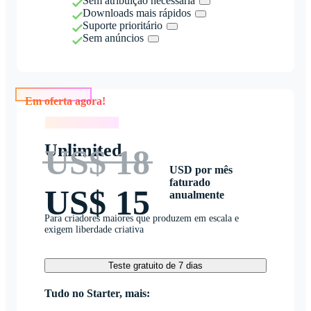
Sem atribuição necessária
Downloads mais rápidos
Suporte prioritário
Sem anúncios
Em oferta agora!
Em oferta agora!
Unlimited
US$ 18
USD por mês
faturado
US$ 15
anualmente
Para criadores maiores que produzem em escala e
exigem liberdade criativa
Teste gratuito de 7 dias
Tudo no Starter, mais: