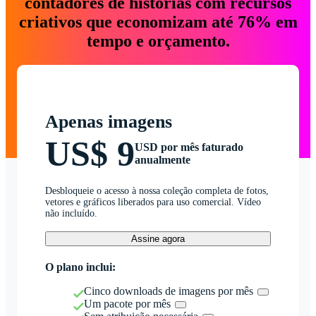
contadores de histórias com recursos
criativos que economizam até 76% em
tempo e orçamento.
Apenas imagens
US$ 9
USD por mês faturado
anualmente
Desbloqueie o acesso à nossa coleção completa de fotos,
vetores e gráficos liberados para uso comercial. Vídeo
não incluído.
Assine agora
O plano inclui:
Cinco downloads de imagens por mês
Um pacote por mês