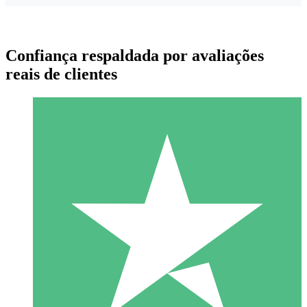
Confiança respaldada por avaliações
reais de clientes
Pacotes de Créditos Individuais
Pague conforme o uso com créditos de download. Sem
compromisso mensal.
1 Download
10
US$
00