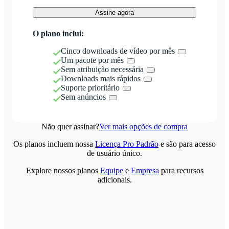
Assine agora
O plano inclui:
Cinco downloads de vídeo por mês
Um pacote por mês
Sem atribuição necessária
Downloads mais rápidos
Suporte prioritário
Sem anúncios
Não quer assinar?
Ver mais opções de compra
Os planos incluem nossa
Licença Pro Padrão
e são para acesso
de usuário único.
Explore nossos planos
Equipe
e
Empresa
para recursos
adicionais.