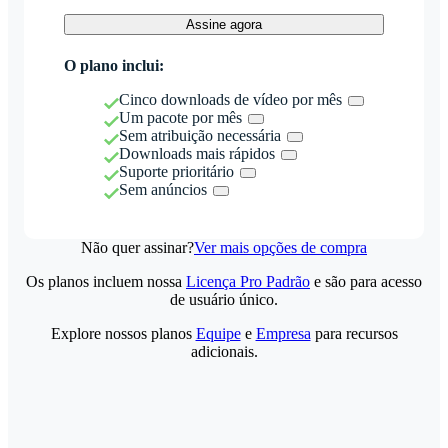
Assine agora
O plano inclui:
Cinco downloads de vídeo por mês
Um pacote por mês
Sem atribuição necessária
Downloads mais rápidos
Suporte prioritário
Sem anúncios
Não quer assinar?
Ver mais opções de compra
Os planos incluem nossa
Licença Pro Padrão
e são para acesso
de usuário único.
Explore nossos planos
Equipe
e
Empresa
para recursos
adicionais.