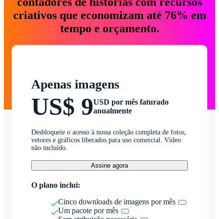
contadores de histórias com recursos
criativos que economizam até 76% em
tempo e orçamento.
Apenas imagens
US$ 9
USD por mês faturado
anualmente
Desbloqueie o acesso à nossa coleção completa de fotos,
vetores e gráficos liberados para uso comercial. Vídeo
não incluído.
Assine agora
O plano inclui:
Cinco downloads de imagens por mês
Um pacote por mês