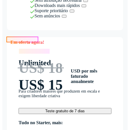
Sem atribuição necessária
Downloads mais rápidos
Suporte prioritário
Sem anúncios
Em oferta agora!
Em oferta agora!
Unlimited
US$ 18
USD por mês
faturado
US$ 15
anualmente
Para criadores maiores que produzem em escala e
exigem liberdade criativa
Teste gratuito de 7 dias
Tudo no Starter, mais: