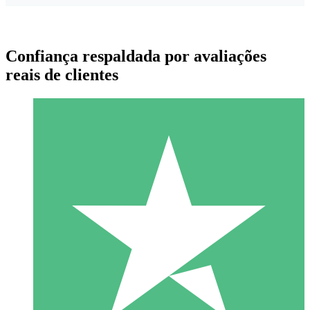
Confiança respaldada por avaliações
reais de clientes
Pacotes de Créditos Individuais
Pague conforme o uso com créditos de download. Sem
compromisso mensal.
1 Download
10
US$
00