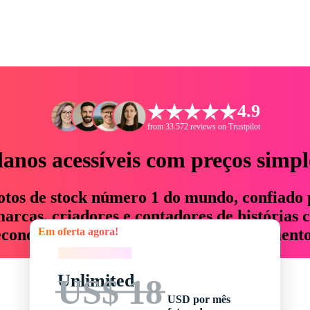
4.9
from 33.572 reviews on Trustpilot
lanos acessíveis com preços simpl
otos de stock número 1 do mundo, confiado 
rcas, criadores e contadores de histórias 
Em oferta agora!
economizam até 76% em tempo e orçamento
Em oferta agora!
Unlimited
US$ 18
USD por mês