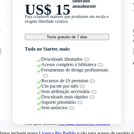
faturado
US$ 15
anualmente
o
Para criadores maiores que produzem em escala e
exigem liberdade criativa
e
Teste gratuito de 7 dias
Tudo no Starter, mais:
Downloads ilimitados
Acesso completo à biblioteca
Ferramentas de design profissionais
Recursos de IA premium
Um pacote por mês
Sem atribuição necessária
Downloads mais rápidos
Suporte prioritário
Sem anúncios
Não quer assinar?
Ver mais opções de compra
lanos incluem nossa
Licença Pro Padrão
e são para acesso de usuário ú