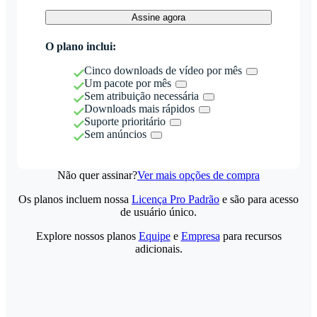
Assine agora
O plano inclui:
Cinco downloads de vídeo por mês
Um pacote por mês
Sem atribuição necessária
Downloads mais rápidos
Suporte prioritário
Sem anúncios
Não quer assinar?
Ver mais opções de compra
Os planos incluem nossa
Licença Pro Padrão
e são para acesso
de usuário único.
Explore nossos planos
Equipe
e
Empresa
para recursos
adicionais.