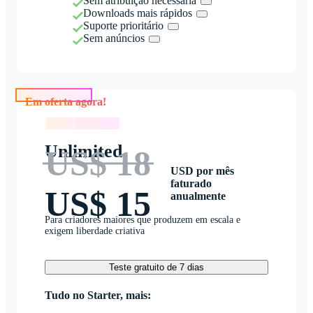
Sem atribuição necessária
Downloads mais rápidos
Suporte prioritário
Sem anúncios
Em oferta agora!
Em oferta agora!
Unlimited
US$ 18
USD por mês
faturado
US$ 15
anualmente
Para criadores maiores que produzem em escala e
exigem liberdade criativa
Teste gratuito de 7 dias
Tudo no Starter, mais: