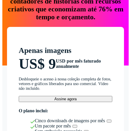
contadores de histórias com recursos
criativos que economizam até 76% em
tempo e orçamento.
Apenas imagens
US$ 9
USD por mês faturado
anualmente
Desbloqueie o acesso à nossa coleção completa de fotos,
vetores e gráficos liberados para uso comercial. Vídeo
não incluído.
Assine agora
O plano inclui:
Cinco downloads de imagens por mês
Um pacote por mês