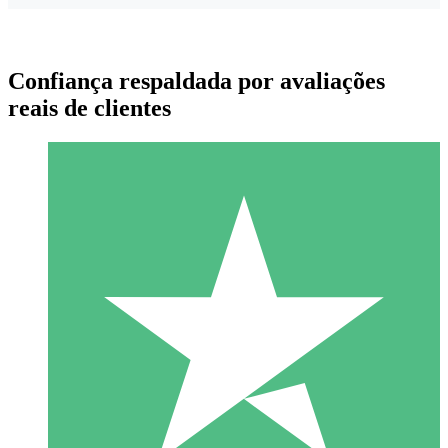
Confiança respaldada por avaliações
reais de clientes
Pacotes de Créditos Individuais
Pague conforme o uso com créditos de download. Sem
compromisso mensal.
1 Download
10
US$
00