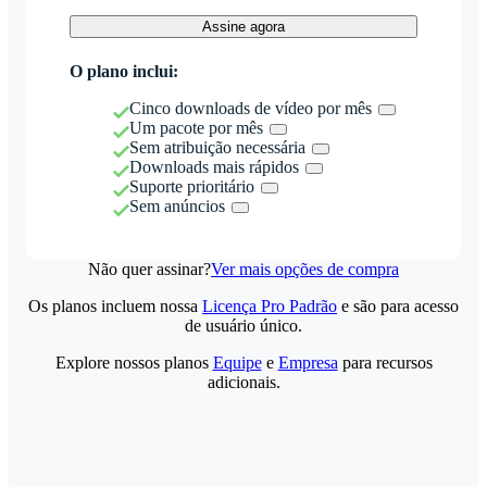
Assine agora
O plano inclui:
Cinco downloads de vídeo por mês
Um pacote por mês
Sem atribuição necessária
Downloads mais rápidos
Suporte prioritário
Sem anúncios
Não quer assinar?
Ver mais opções de compra
Os planos incluem nossa
Licença Pro Padrão
e são para acesso
de usuário único.
Explore nossos planos
Equipe
e
Empresa
para recursos
adicionais.