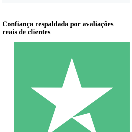
Confiança respaldada por avaliações
reais de clientes
Pacotes de Créditos Individuais
Pague conforme o uso com créditos de download. Sem
compromisso mensal.
1 Download
10
US$
00