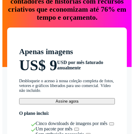
contadores de histórias com recursos
criativos que economizam até 76% em
tempo e orçamento.
Apenas imagens
US$ 9
USD por mês faturado
anualmente
Desbloqueie o acesso à nossa coleção completa de fotos,
vetores e gráficos liberados para uso comercial. Vídeo
não incluído.
Assine agora
O plano inclui:
Cinco downloads de imagens por mês
Um pacote por mês