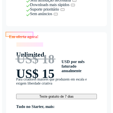
Sem atribuição necessária
Downloads mais rápidos
Suporte prioritário
Sem anúncios
Em oferta agora!
Em oferta agora!
Unlimited
US$ 18
USD por mês
faturado
US$ 15
anualmente
Para criadores maiores que produzem em escala e
exigem liberdade criativa
Teste gratuito de 7 dias
Tudo no Starter, mais: