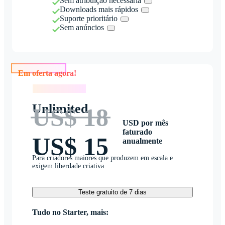
Sem atribuição necessária
Downloads mais rápidos
Suporte prioritário
Sem anúncios
Em oferta agora!
Em oferta agora!
Unlimited
US$ 18
USD por mês
faturado
US$ 15
anualmente
Para criadores maiores que produzem em escala e
exigem liberdade criativa
Teste gratuito de 7 dias
Tudo no Starter, mais: