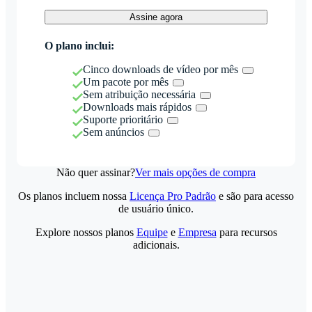
Assine agora
O plano inclui:
Cinco downloads de vídeo por mês
Um pacote por mês
Sem atribuição necessária
Downloads mais rápidos
Suporte prioritário
Sem anúncios
Não quer assinar?
Ver mais opções de compra
Os planos incluem nossa
Licença Pro Padrão
e são para acesso
de usuário único.
Explore nossos planos
Equipe
e
Empresa
para recursos
adicionais.