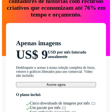
contadores de histórias com recursos
criativos que economizam até 76% em
tempo e orçamento.
Apenas imagens
US$ 9
USD por mês faturado
anualmente
Desbloqueie o acesso à nossa coleção completa de fotos,
vetores e gráficos liberados para uso comercial. Vídeo
não incluído.
Assine agora
O plano inclui:
Cinco downloads de imagens por mês
Um pacote por mês