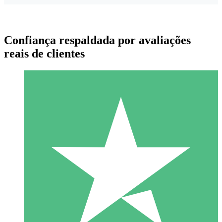
Confiança respaldada por avaliações
reais de clientes
Pacotes de Créditos Individuais
Pague conforme o uso com créditos de download. Sem
compromisso mensal.
1 Download
10
US$
00