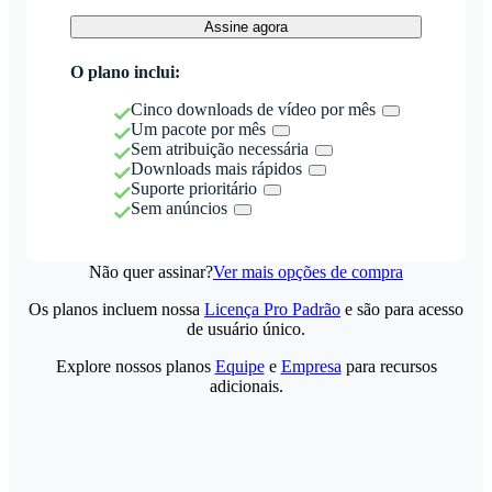
Assine agora
O plano inclui:
Cinco downloads de vídeo por mês
Um pacote por mês
Sem atribuição necessária
Downloads mais rápidos
Suporte prioritário
Sem anúncios
Não quer assinar?
Ver mais opções de compra
Os planos incluem nossa
Licença Pro Padrão
e são para acesso
de usuário único.
Explore nossos planos
Equipe
e
Empresa
para recursos
adicionais.