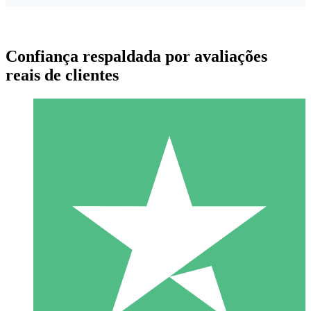
Confiança respaldada por avaliações
reais de clientes
Pacotes de Créditos Individuais
Pague conforme o uso com créditos de download. Sem
compromisso mensal.
1 Download
10
US$
00