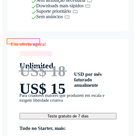
Sem atribuição necessária
Downloads mais rápidos
Suporte prioritário
Sem anúncios
Em oferta agora!
Em oferta agora!
Unlimited
US$ 18
USD por mês
faturado
US$ 15
anualmente
Para criadores maiores que produzem em escala e
exigem liberdade criativa
Teste gratuito de 7 dias
Tudo no Starter, mais: