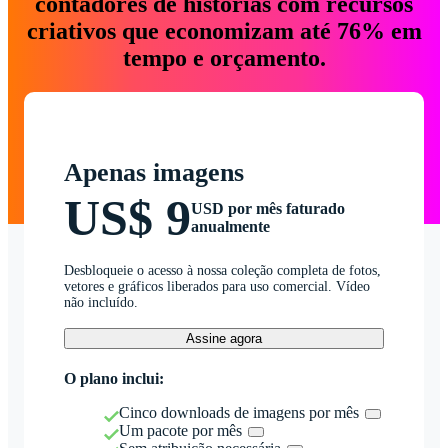
contadores de histórias com recursos
criativos que economizam até 76% em
tempo e orçamento.
Apenas imagens
US$ 9
USD por mês faturado
anualmente
Desbloqueie o acesso à nossa coleção completa de fotos,
vetores e gráficos liberados para uso comercial. Vídeo
não incluído.
Assine agora
O plano inclui:
Cinco downloads de imagens por mês
Um pacote por mês