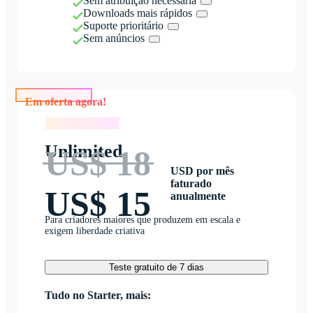
Sem atribuição necessária
Downloads mais rápidos
Suporte prioritário
Sem anúncios
Em oferta agora!
Em oferta agora!
Unlimited
US$ 18
USD por mês
faturado
US$ 15
anualmente
Para criadores maiores que produzem em escala e
exigem liberdade criativa
Teste gratuito de 7 dias
Tudo no Starter, mais: