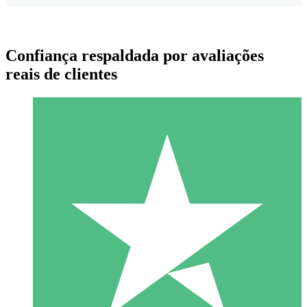
Confiança respaldada por avaliações
reais de clientes
Pacotes de Créditos Individuais
Pague conforme o uso com créditos de download. Sem
compromisso mensal.
1 Download
10
US$
00