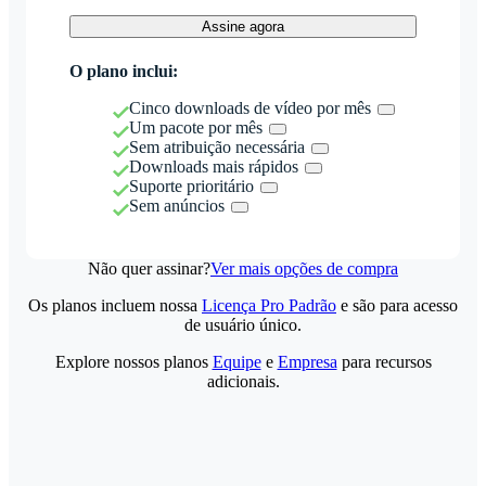
Assine agora
O plano inclui:
Cinco downloads de vídeo por mês
Um pacote por mês
Sem atribuição necessária
Downloads mais rápidos
Suporte prioritário
Sem anúncios
Não quer assinar?
Ver mais opções de compra
Os planos incluem nossa
Licença Pro Padrão
e são para acesso
de usuário único.
Explore nossos planos
Equipe
e
Empresa
para recursos
adicionais.