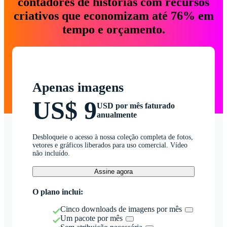
contadores de histórias com recursos
criativos que economizam até 76% em
tempo e orçamento.
Apenas imagens
US$ 9
USD por mês faturado
anualmente
Desbloqueie o acesso à nossa coleção completa de fotos,
vetores e gráficos liberados para uso comercial. Vídeo
não incluído.
Assine agora
O plano inclui:
Cinco downloads de imagens por mês
Um pacote por mês