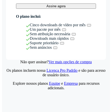
Assine agora
O plano inclui:
Cinco downloads de vídeo por mês
Um pacote por mês
Sem atribuição necessária
Downloads mais rápidos
Suporte prioritário
Sem anúncios
Não quer assinar?
Ver mais opções de compra
Os planos incluem nossa
Licença Pro Padrão
e são para acesso
de usuário único.
Explore nossos planos
Equipe
e
Empresa
para recursos
adicionais.