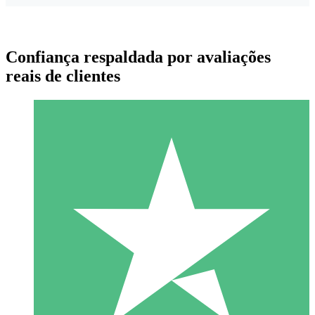
Confiança respaldada por avaliações
reais de clientes
Pacotes de Créditos Individuais
Pague conforme o uso com créditos de download. Sem
compromisso mensal.
1 Download
10
US$
00