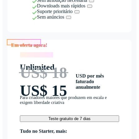
Sem atribuição necessária
Downloads mais rápidos
Suporte prioritário
Sem anúncios
Em oferta agora!
Em oferta agora!
Unlimited
US$ 18
USD por mês
faturado
US$ 15
anualmente
Para criadores maiores que produzem em escala e
exigem liberdade criativa
Teste gratuito de 7 dias
Tudo no Starter, mais: