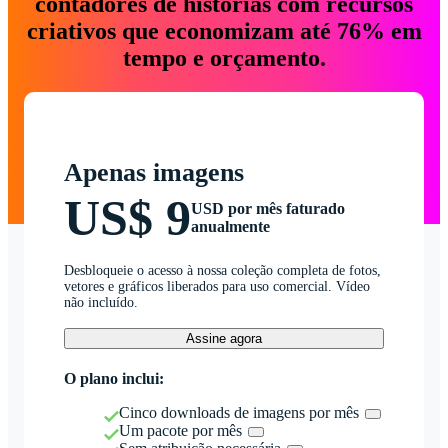
contadores de histórias com recursos
criativos que economizam até 76% em
tempo e orçamento.
Apenas imagens
US$ 9
USD por mês faturado
anualmente
Desbloqueie o acesso à nossa coleção completa de fotos,
vetores e gráficos liberados para uso comercial. Vídeo
não incluído.
Assine agora
O plano inclui:
Cinco downloads de imagens por mês
Um pacote por mês