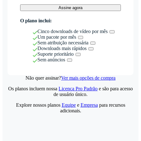
Assine agora
O plano inclui:
Cinco downloads de vídeo por mês
Um pacote por mês
Sem atribuição necessária
Downloads mais rápidos
Suporte prioritário
Sem anúncios
Não quer assinar?
Ver mais opções de compra
Os planos incluem nossa
Licença Pro Padrão
e são para acesso
de usuário único.
Explore nossos planos
Equipe
e
Empresa
para recursos
adicionais.