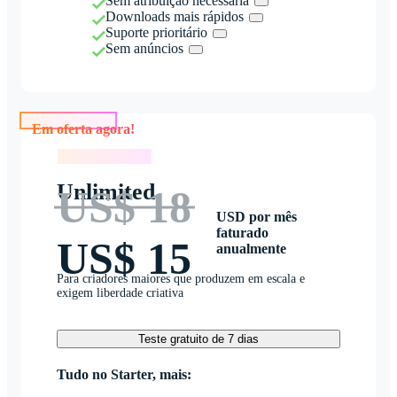
Sem atribuição necessária
Downloads mais rápidos
Suporte prioritário
Sem anúncios
Em oferta agora!
Em oferta agora!
Unlimited
US$ 18
USD por mês
faturado
US$ 15
anualmente
Para criadores maiores que produzem em escala e
exigem liberdade criativa
Teste gratuito de 7 dias
Tudo no Starter, mais: