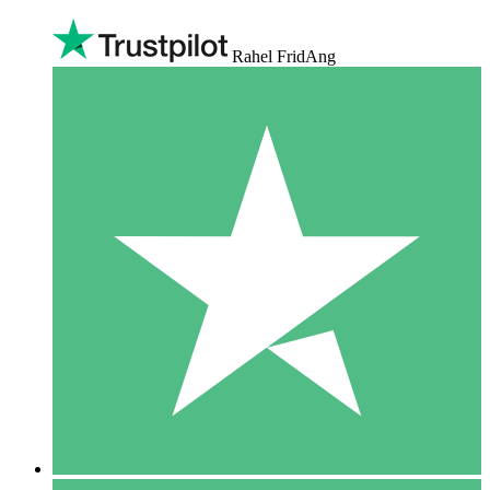
Rahel FridAng