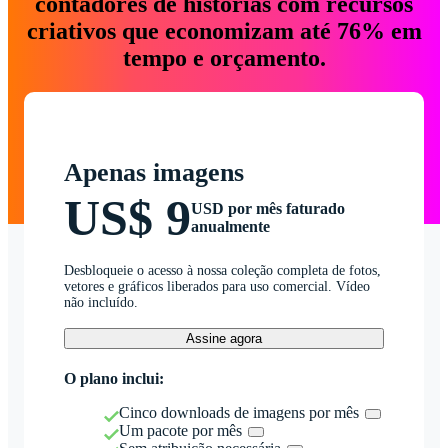
contadores de histórias com recursos
criativos que economizam até 76% em
tempo e orçamento.
Apenas imagens
US$ 9
USD por mês faturado
anualmente
Desbloqueie o acesso à nossa coleção completa de fotos,
vetores e gráficos liberados para uso comercial. Vídeo
não incluído.
Assine agora
O plano inclui:
Cinco downloads de imagens por mês
Um pacote por mês