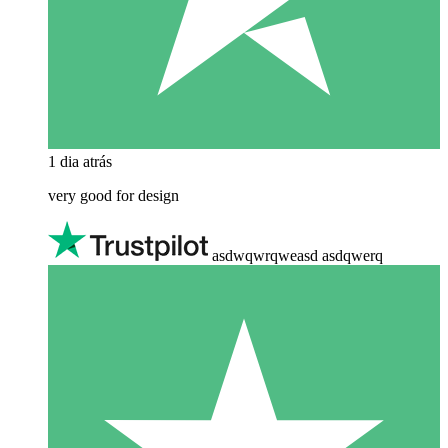
1 dia atrás
very good for design
asdwqwrqweasd asdqwerq