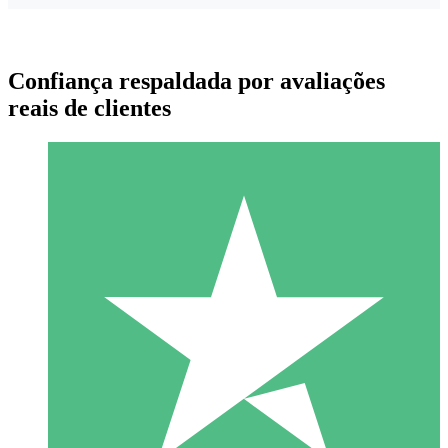
Confiança respaldada por avaliações
reais de clientes
Pacotes de Créditos Individuais
Pague conforme o uso com créditos de download. Sem
compromisso mensal.
1 Download
10
US$
00