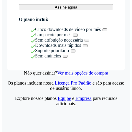
Assine agora
O plano inclui:
Cinco downloads de vídeo por mês
Um pacote por mês
Sem atribuição necessária
Downloads mais rápidos
Suporte prioritário
Sem anúncios
Não quer assinar?
Ver mais opções de compra
Os planos incluem nossa
Licença Pro Padrão
e são para acesso
de usuário único.
Explore nossos planos
Equipe
e
Empresa
para recursos
adicionais.