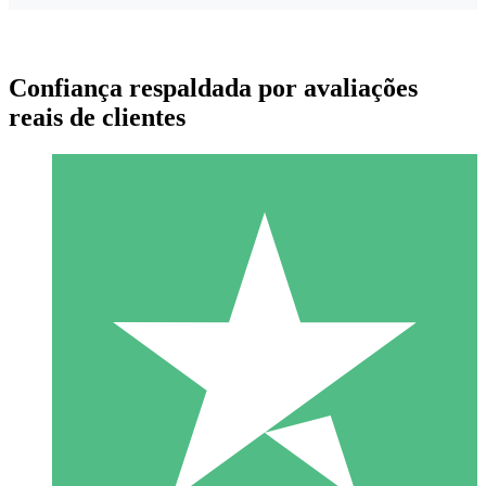
Confiança respaldada por avaliações
reais de clientes
Pacotes de Créditos Individuais
Pague conforme o uso com créditos de download. Sem
compromisso mensal.
1 Download
10
US$
00