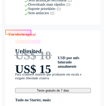
Sem atribuição necessária
Downloads mais rápidos
Suporte prioritário
Sem anúncios
Em oferta agora!
Em oferta agora!
Unlimited
US$ 18
USD por mês
faturado
US$ 15
anualmente
Para criadores maiores que produzem em escala e
exigem liberdade criativa
Teste gratuito de 7 dias
Tudo no Starter, mais: