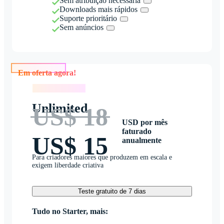
Sem atribuição necessária
Downloads mais rápidos
Suporte prioritário
Sem anúncios
Em oferta agora!
Em oferta agora!
Unlimited
US$ 18
USD por mês
faturado
US$ 15
anualmente
Para criadores maiores que produzem em escala e
exigem liberdade criativa
Teste gratuito de 7 dias
Tudo no Starter, mais: