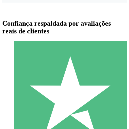
Confiança respaldada por avaliações
reais de clientes
Pacotes de Créditos Individuais
Pague conforme o uso com créditos de download. Sem
compromisso mensal.
1 Download
10
US$
00