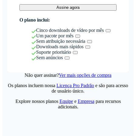
Assine agora
O plano inclui:
Cinco downloads de vídeo por mês
Um pacote por mês
Sem atribuição necessária
Downloads mais rápidos
Suporte prioritário
Sem anúncios
Não quer assinar?
Ver mais opções de compra
Os planos incluem nossa
Licença Pro Padrão
e são para acesso
de usuário único.
Explore nossos planos
Equipe
e
Empresa
para recursos
adicionais.