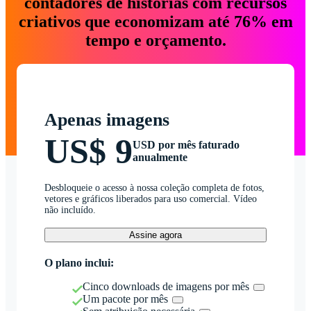
contadores de histórias com recursos
criativos que economizam até 76% em
tempo e orçamento.
Apenas imagens
US$ 9
USD por mês faturado
anualmente
Desbloqueie o acesso à nossa coleção completa de fotos,
vetores e gráficos liberados para uso comercial. Vídeo
não incluído.
Assine agora
O plano inclui:
Cinco downloads de imagens por mês
Um pacote por mês