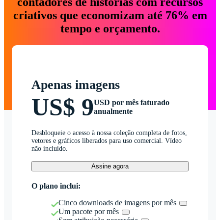
contadores de histórias com recursos
criativos que economizam até 76% em
tempo e orçamento.
Apenas imagens
US$ 9
USD por mês faturado
anualmente
Desbloqueie o acesso à nossa coleção completa de fotos,
vetores e gráficos liberados para uso comercial. Vídeo
não incluído.
Assine agora
O plano inclui:
Cinco downloads de imagens por mês
Um pacote por mês