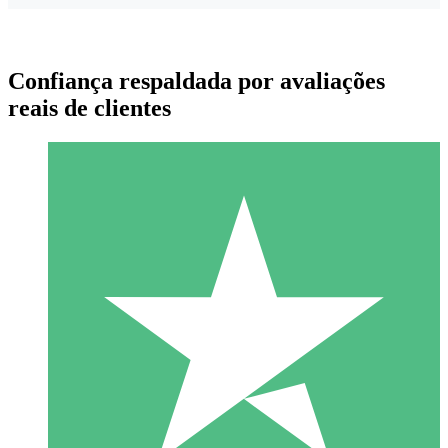
Confiança respaldada por avaliações
reais de clientes
Pacotes de Créditos Individuais
Pague conforme o uso com créditos de download. Sem
compromisso mensal.
1 Download
10
US$
00