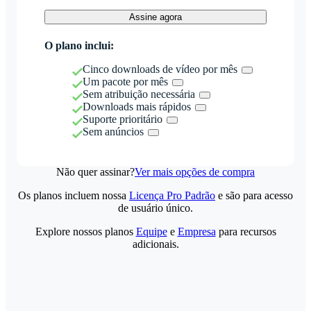
Assine agora
O plano inclui:
Cinco downloads de vídeo por mês
Um pacote por mês
Sem atribuição necessária
Downloads mais rápidos
Suporte prioritário
Sem anúncios
Não quer assinar?
Ver mais opções de compra
Os planos incluem nossa
Licença Pro Padrão
e são para acesso
de usuário único.
Explore nossos planos
Equipe
e
Empresa
para recursos
adicionais.