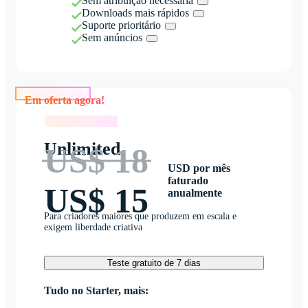
Sem atribuição necessária
Downloads mais rápidos
Suporte prioritário
Sem anúncios
Em oferta agora!
Em oferta agora!
Unlimited
US$ 18
USD por mês
faturado
US$ 15
anualmente
Para criadores maiores que produzem em escala e
exigem liberdade criativa
Teste gratuito de 7 dias
Tudo no Starter, mais: