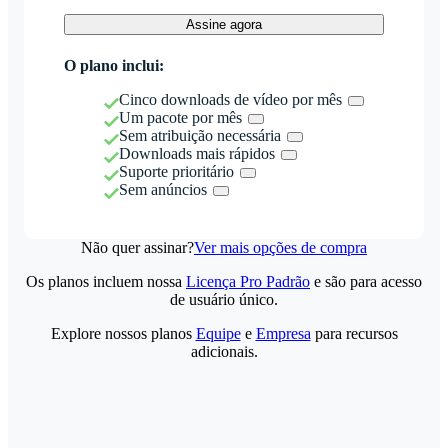
Assine agora
O plano inclui:
Cinco downloads de vídeo por mês
Um pacote por mês
Sem atribuição necessária
Downloads mais rápidos
Suporte prioritário
Sem anúncios
Não quer assinar?
Ver mais opções de compra
Os planos incluem nossa
Licença Pro Padrão
e são para acesso
de usuário único.
Explore nossos planos
Equipe
e
Empresa
para recursos
adicionais.