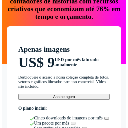
contadores de histórias com recursos
criativos que economizam até 76% em
tempo e orçamento.
Apenas imagens
US$ 9
USD por mês faturado
anualmente
Desbloqueie o acesso à nossa coleção completa de fotos,
vetores e gráficos liberados para uso comercial. Vídeo
não incluído.
Assine agora
O plano inclui:
Cinco downloads de imagens por mês
Um pacote por mês