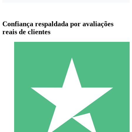
Confiança respaldada por avaliações
reais de clientes
Pacotes de Créditos Individuais
Pague conforme o uso com créditos de download. Sem
compromisso mensal.
1 Download
10
US$
00