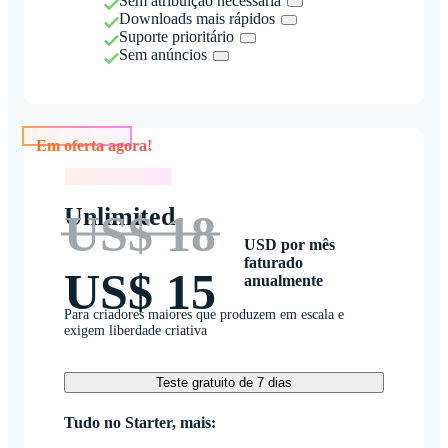
Sem atribuição necessária
Downloads mais rápidos
Suporte prioritário
Sem anúncios
Em oferta agora!
Em oferta agora!
Unlimited
US$ 18
USD por mês
faturado
US$ 15
anualmente
Para criadores maiores que produzem em escala e
exigem liberdade criativa
Teste gratuito de 7 dias
Tudo no Starter, mais: