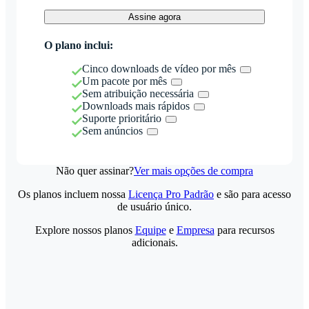
Assine agora
O plano inclui:
Cinco downloads de vídeo por mês
Um pacote por mês
Sem atribuição necessária
Downloads mais rápidos
Suporte prioritário
Sem anúncios
Não quer assinar?
Ver mais opções de compra
Os planos incluem nossa
Licença Pro Padrão
e são para acesso
de usuário único.
Explore nossos planos
Equipe
e
Empresa
para recursos
adicionais.