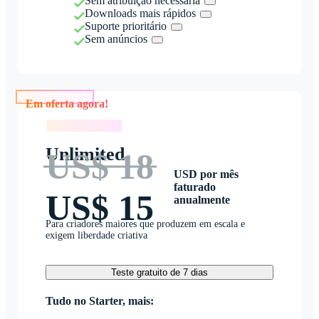
Sem atribuição necessária
Downloads mais rápidos
Suporte prioritário
Sem anúncios
Em oferta agora!
Em oferta agora!
Unlimited
US$ 18
USD por mês
faturado
US$ 15
anualmente
Para criadores maiores que produzem em escala e
exigem liberdade criativa
Teste gratuito de 7 dias
Tudo no Starter, mais: