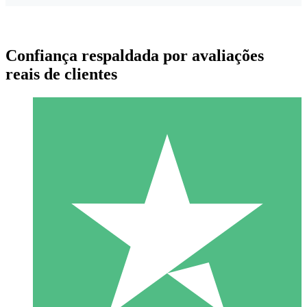
Confiança respaldada por avaliações
reais de clientes
Pacotes de Créditos Individuais
Pague conforme o uso com créditos de download. Sem
compromisso mensal.
1 Download
10
US$
00