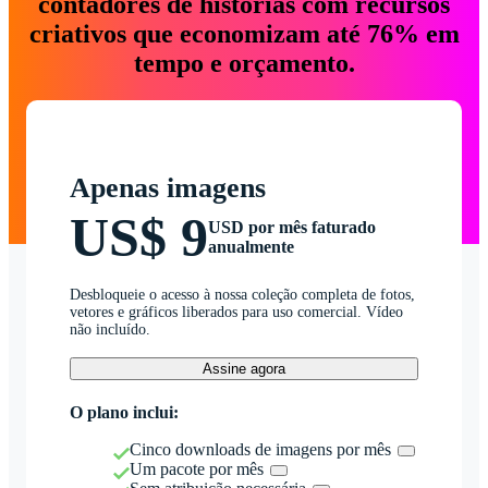
contadores de histórias com recursos
criativos que economizam até 76% em
tempo e orçamento.
Apenas imagens
US$ 9
USD por mês faturado
anualmente
Desbloqueie o acesso à nossa coleção completa de fotos,
vetores e gráficos liberados para uso comercial. Vídeo
não incluído.
Assine agora
O plano inclui:
Cinco downloads de imagens por mês
Um pacote por mês