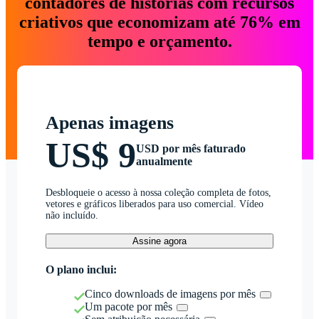
contadores de histórias com recursos
criativos que economizam até 76% em
tempo e orçamento.
Apenas imagens
US$ 9
USD por mês faturado
anualmente
Desbloqueie o acesso à nossa coleção completa de fotos,
vetores e gráficos liberados para uso comercial. Vídeo
não incluído.
Assine agora
O plano inclui:
Cinco downloads de imagens por mês
Um pacote por mês