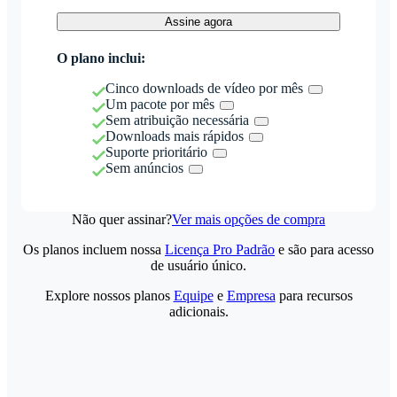
Assine agora
O plano inclui:
Cinco downloads de vídeo por mês
Um pacote por mês
Sem atribuição necessária
Downloads mais rápidos
Suporte prioritário
Sem anúncios
Não quer assinar?
Ver mais opções de compra
Os planos incluem nossa
Licença Pro Padrão
e são para acesso
de usuário único.
Explore nossos planos
Equipe
e
Empresa
para recursos
adicionais.