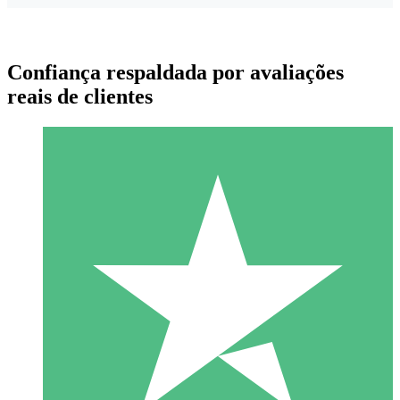
Confiança respaldada por avaliações
reais de clientes
Pacotes de Créditos Individuais
Pague conforme o uso com créditos de download. Sem
compromisso mensal.
1 Download
10
US$
00