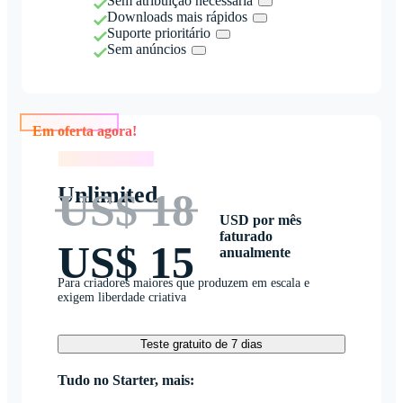
Sem atribuição necessária
Downloads mais rápidos
Suporte prioritário
Sem anúncios
Em oferta agora!
Em oferta agora!
Unlimited
US$ 18
USD por mês
faturado
US$ 15
anualmente
Para criadores maiores que produzem em escala e
exigem liberdade criativa
Teste gratuito de 7 dias
Tudo no Starter, mais: