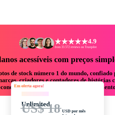
4.9
from 33.572 reviews on Trustpilot
lanos acessíveis com preços simpl
otos de stock número 1 do mundo, confiado 
rcas, criadores e contadores de histórias 
Em oferta agora!
economizam até 76% em tempo e orçamento
Em oferta agora!
Unlimited
US$ 18
USD por mês