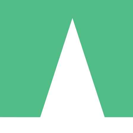
Pacotes de Créditos Individuais
gue conforme o uso com créditos de download. Sem compromisso mens
1 Download
5 Downloads
10 Downloads
10
15
20
US$
00
US$
00
US$
00