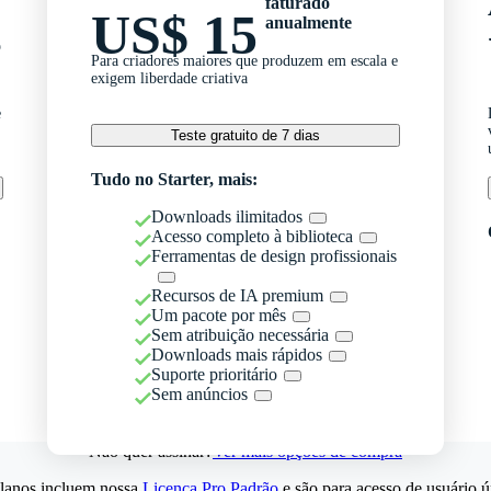
faturado
US$ 15
anualmente
o
Para criadores maiores que produzem em escala e
exigem liberdade criativa
e
Teste gratuito de 7 dias
Tudo no Starter, mais:
Downloads ilimitados
Acesso completo à biblioteca
Ferramentas de design profissionais
Recursos de IA premium
Um pacote por mês
Sem atribuição necessária
Downloads mais rápidos
Suporte prioritário
Sem anúncios
Não quer assinar?
Ver mais opções de compra
lanos incluem nossa
Licença Pro Padrão
e são para acesso de usuário ú