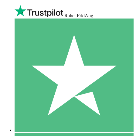
Rahel FridAng