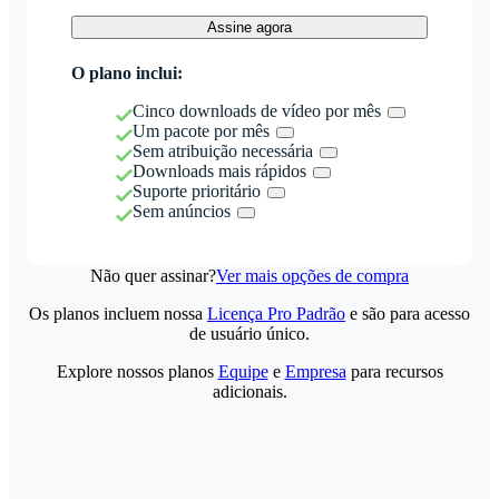
Assine agora
O plano inclui:
Cinco downloads de vídeo por mês
Um pacote por mês
Sem atribuição necessária
Downloads mais rápidos
Suporte prioritário
Sem anúncios
Não quer assinar?
Ver mais opções de compra
Os planos incluem nossa
Licença Pro Padrão
e são para acesso
de usuário único.
Explore nossos planos
Equipe
e
Empresa
para recursos
adicionais.