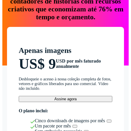
contadores de histórias com recursos
criativos que economizam até 76% em
tempo e orçamento.
Apenas imagens
US$ 9
USD por mês faturado
anualmente
Desbloqueie o acesso à nossa coleção completa de fotos,
vetores e gráficos liberados para uso comercial. Vídeo
não incluído.
Assine agora
O plano inclui:
Cinco downloads de imagens por mês
Um pacote por mês