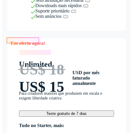
Sem atribuição necessária
Downloads mais rápidos
Suporte prioritário
Sem anúncios
Em oferta agora!
Em oferta agora!
Unlimited
US$ 18
USD por mês
faturado
US$ 15
anualmente
Para criadores maiores que produzem em escala e
exigem liberdade criativa
Teste gratuito de 7 dias
Tudo no Starter, mais: