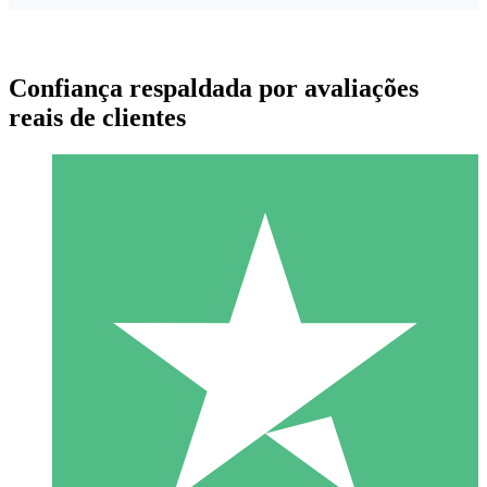
Confiança respaldada por avaliações
reais de clientes
Pacotes de Créditos Individuais
Pague conforme o uso com créditos de download. Sem
compromisso mensal.
1 Download
10
US$
00