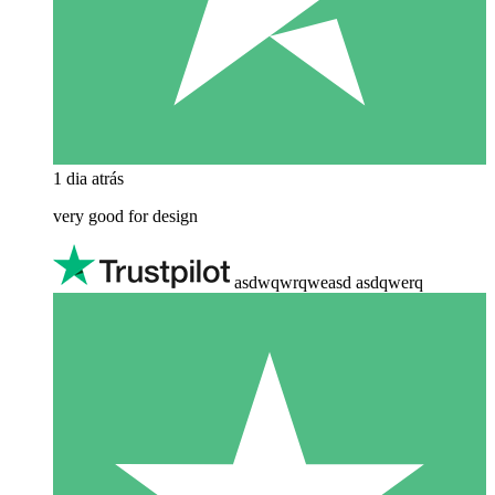
1 dia atrás
very good for design
asdwqwrqweasd asdqwerq