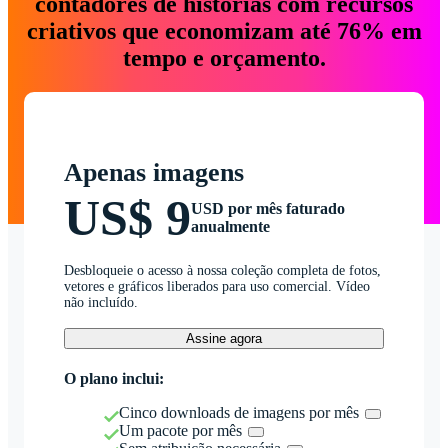
contadores de histórias com recursos
criativos que economizam até 76% em
tempo e orçamento.
Apenas imagens
US$ 9
USD por mês faturado
anualmente
Desbloqueie o acesso à nossa coleção completa de fotos,
vetores e gráficos liberados para uso comercial. Vídeo
não incluído.
Assine agora
O plano inclui:
Cinco downloads de imagens por mês
Um pacote por mês