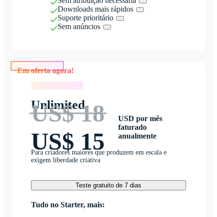
Sem atribuição necessária
Downloads mais rápidos
Suporte prioritário
Sem anúncios
Em oferta agora!
Em oferta agora!
Unlimited
US$ 18
USD por mês
faturado
US$ 15
anualmente
Para criadores maiores que produzem em escala e
exigem liberdade criativa
Teste gratuito de 7 dias
Tudo no Starter, mais: