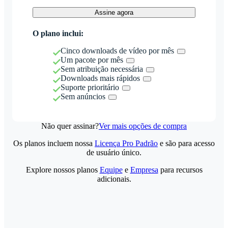
Assine agora
O plano inclui:
Cinco downloads de vídeo por mês
Um pacote por mês
Sem atribuição necessária
Downloads mais rápidos
Suporte prioritário
Sem anúncios
Não quer assinar?
Ver mais opções de compra
Os planos incluem nossa
Licença Pro Padrão
e são para acesso
de usuário único.
Explore nossos planos
Equipe
e
Empresa
para recursos
adicionais.