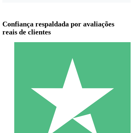
Confiança respaldada por avaliações
reais de clientes
Pacotes de Créditos Individuais
Pague conforme o uso com créditos de download. Sem
compromisso mensal.
1 Download
10
US$
00