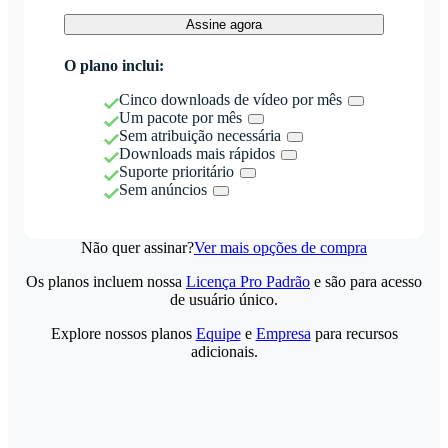
Assine agora
O plano inclui:
Cinco downloads de vídeo por mês
Um pacote por mês
Sem atribuição necessária
Downloads mais rápidos
Suporte prioritário
Sem anúncios
Não quer assinar?
Ver mais opções de compra
Os planos incluem nossa
Licença Pro Padrão
e são para acesso
de usuário único.
Explore nossos planos
Equipe
e
Empresa
para recursos
adicionais.