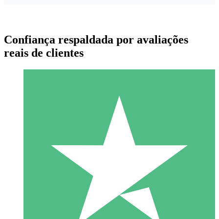
Confiança respaldada por avaliações
reais de clientes
Pacotes de Créditos Individuais
Pague conforme o uso com créditos de download. Sem
compromisso mensal.
1 Download
10
US$
00