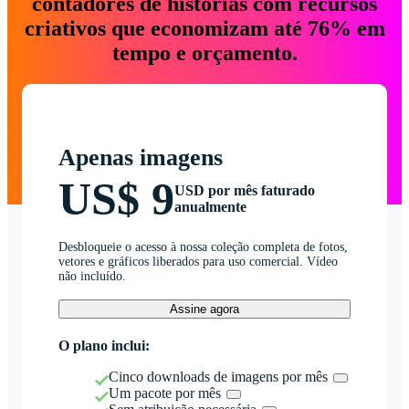
contadores de histórias com recursos
criativos que economizam até 76% em
tempo e orçamento.
Apenas imagens
US$ 9
USD por mês faturado
anualmente
Desbloqueie o acesso à nossa coleção completa de fotos,
vetores e gráficos liberados para uso comercial. Vídeo
não incluído.
Assine agora
O plano inclui:
Cinco downloads de imagens por mês
Um pacote por mês