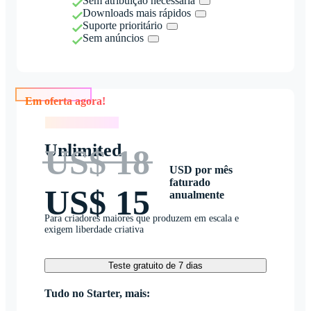
Sem atribuição necessária
Downloads mais rápidos
Suporte prioritário
Sem anúncios
Em oferta agora!
Em oferta agora!
Unlimited
US$ 18
USD por mês
faturado
US$ 15
anualmente
Para criadores maiores que produzem em escala e
exigem liberdade criativa
Teste gratuito de 7 dias
Tudo no Starter, mais: