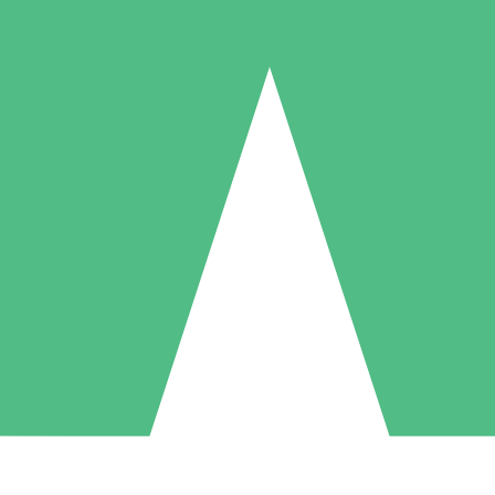
Pacotes de Créditos Individuais
gue conforme o uso com créditos de download. Sem compromisso mens
1 Download
5 Downloads
10 Downloads
10
15
20
US$
00
US$
00
US$
00