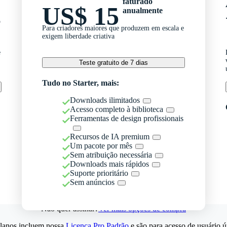
faturado
US$ 15
anualmente
o
Para criadores maiores que produzem em escala e
exigem liberdade criativa
e
Teste gratuito de 7 dias
Tudo no Starter, mais:
Downloads ilimitados
Acesso completo à biblioteca
Ferramentas de design profissionais
Recursos de IA premium
Um pacote por mês
Sem atribuição necessária
Downloads mais rápidos
Suporte prioritário
Sem anúncios
Não quer assinar?
Ver mais opções de compra
lanos incluem nossa
Licença Pro Padrão
e são para acesso de usuário ú