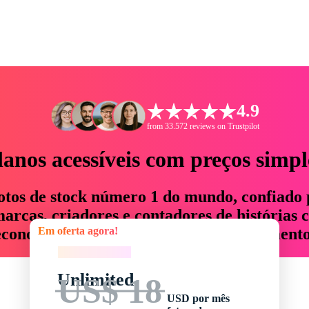
4.9
from 33.572 reviews on Trustpilot
lanos acessíveis com preços simpl
otos de stock número 1 do mundo, confiado 
rcas, criadores e contadores de histórias 
Em oferta agora!
economizam até 76% em tempo e orçamento
Em oferta agora!
Unlimited
US$ 18
USD por mês