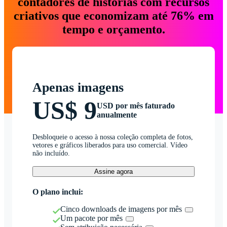
contadores de histórias com recursos
criativos que economizam até 76% em
tempo e orçamento.
Apenas imagens
US$ 9
USD por mês faturado
anualmente
Desbloqueie o acesso à nossa coleção completa de fotos,
vetores e gráficos liberados para uso comercial. Vídeo
não incluído.
Assine agora
O plano inclui:
Cinco downloads de imagens por mês
Um pacote por mês