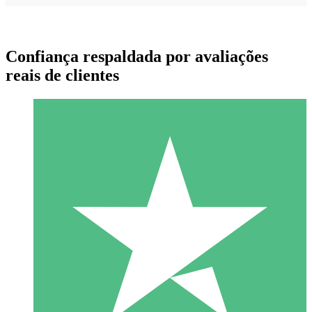
Confiança respaldada por avaliações
reais de clientes
Pacotes de Créditos Individuais
Pague conforme o uso com créditos de download. Sem
compromisso mensal.
1 Download
10
US$
00