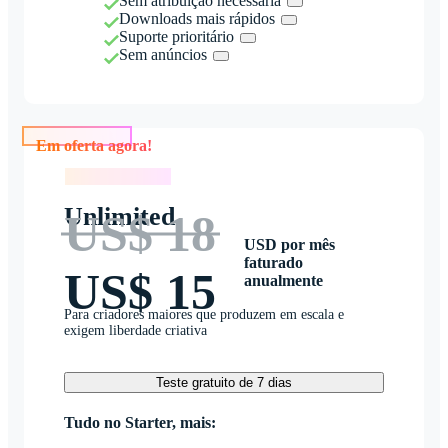
Sem atribuição necessária
Downloads mais rápidos
Suporte prioritário
Sem anúncios
Em oferta agora!
Em oferta agora!
Unlimited
US$ 18
USD por mês
faturado
US$ 15
anualmente
Para criadores maiores que produzem em escala e
exigem liberdade criativa
Teste gratuito de 7 dias
Tudo no Starter, mais: