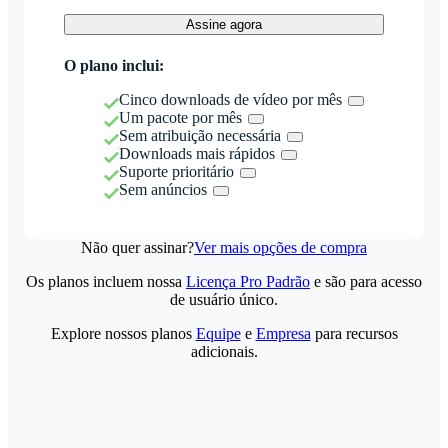
Assine agora
O plano inclui:
Cinco downloads de vídeo por mês
Um pacote por mês
Sem atribuição necessária
Downloads mais rápidos
Suporte prioritário
Sem anúncios
Não quer assinar?
Ver mais opções de compra
Os planos incluem nossa
Licença Pro Padrão
e são para acesso
de usuário único.
Explore nossos planos
Equipe
e
Empresa
para recursos
adicionais.