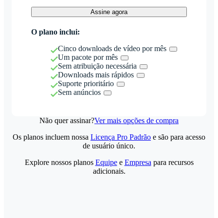
Assine agora
O plano inclui:
Cinco downloads de vídeo por mês
Um pacote por mês
Sem atribuição necessária
Downloads mais rápidos
Suporte prioritário
Sem anúncios
Não quer assinar?
Ver mais opções de compra
Os planos incluem nossa
Licença Pro Padrão
e são para acesso
de usuário único.
Explore nossos planos
Equipe
e
Empresa
para recursos
adicionais.