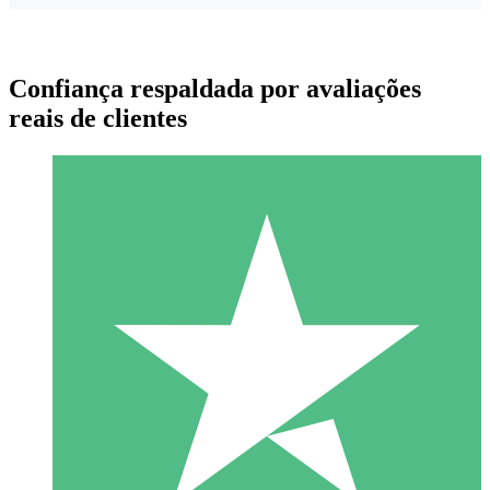
Confiança respaldada por avaliações
reais de clientes
Pacotes de Créditos Individuais
Pague conforme o uso com créditos de download. Sem
compromisso mensal.
1 Download
10
US$
00