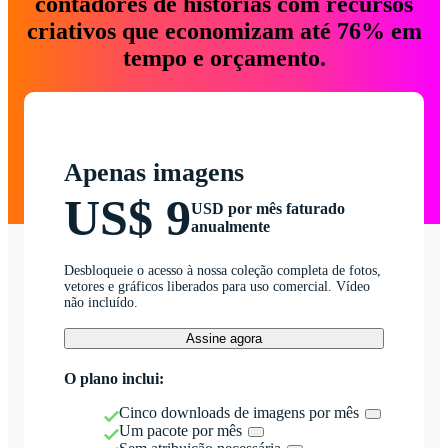
contadores de histórias com recursos
criativos que economizam até 76% em
tempo e orçamento.
Apenas imagens
US$ 9
USD por mês faturado
anualmente
Desbloqueie o acesso à nossa coleção completa de fotos,
vetores e gráficos liberados para uso comercial. Vídeo
não incluído.
Assine agora
O plano inclui:
Cinco downloads de imagens por mês
Um pacote por mês