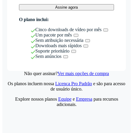
Assine agora
O plano inclui:
Cinco downloads de vídeo por mês
Um pacote por mês
Sem atribuição necessária
Downloads mais rápidos
Suporte prioritário
Sem anúncios
Não quer assinar?
Ver mais opções de compra
Os planos incluem nossa
Licença Pro Padrão
e são para acesso
de usuário único.
Explore nossos planos
Equipe
e
Empresa
para recursos
adicionais.