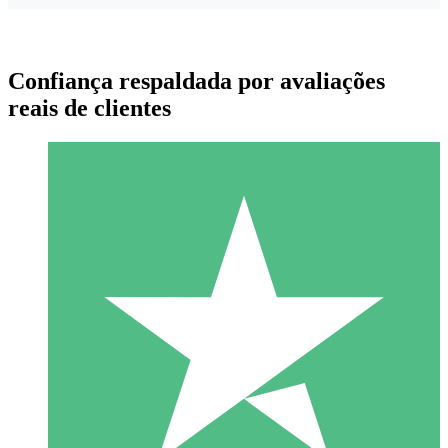
Confiança respaldada por avaliações
reais de clientes
Pacotes de Créditos Individuais
Pague conforme o uso com créditos de download. Sem
compromisso mensal.
1 Download
10
US$
00