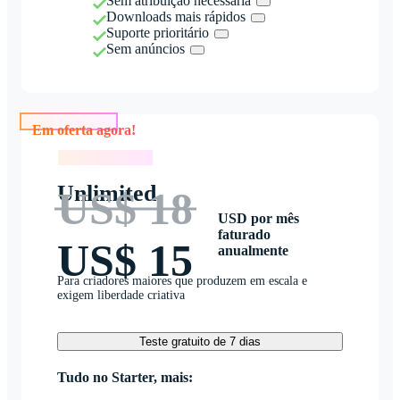
Sem atribuição necessária
Downloads mais rápidos
Suporte prioritário
Sem anúncios
Em oferta agora!
Em oferta agora!
Unlimited
US$ 18
USD por mês
faturado
US$ 15
anualmente
Para criadores maiores que produzem em escala e
exigem liberdade criativa
Teste gratuito de 7 dias
Tudo no Starter, mais: