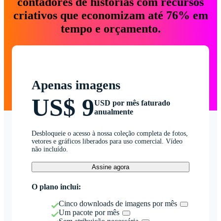
contadores de histórias com recursos
criativos que economizam até 76% em
tempo e orçamento.
Apenas imagens
US$ 9
USD por mês faturado
anualmente
Desbloqueie o acesso à nossa coleção completa de fotos,
vetores e gráficos liberados para uso comercial. Vídeo
não incluído.
Assine agora
O plano inclui:
Cinco downloads de imagens por mês
Um pacote por mês