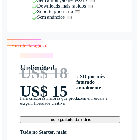
Sem atribuição necessária
Downloads mais rápidos
Suporte prioritário
Sem anúncios
Em oferta agora!
Em oferta agora!
Unlimited
US$ 18
USD por mês
faturado
US$ 15
anualmente
Para criadores maiores que produzem em escala e
exigem liberdade criativa
Teste gratuito de 7 dias
Tudo no Starter, mais: