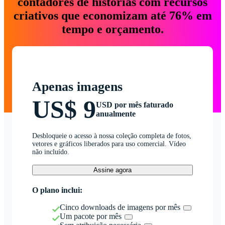
contadores de histórias com recursos
criativos que economizam até 76% em
tempo e orçamento.
Apenas imagens
US$ 9
USD por mês faturado
anualmente
Desbloqueie o acesso à nossa coleção completa de fotos,
vetores e gráficos liberados para uso comercial. Vídeo
não incluído.
Assine agora
O plano inclui:
Cinco downloads de imagens por mês
Um pacote por mês