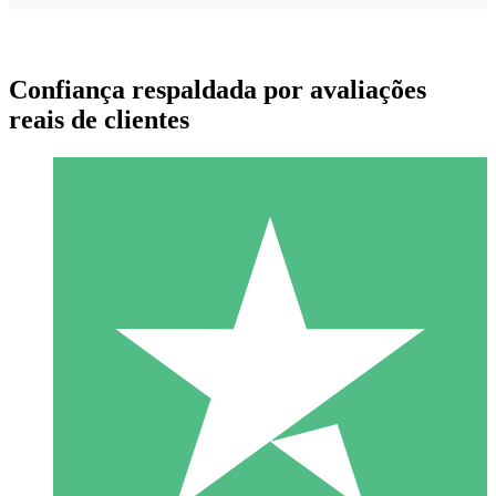
Confiança respaldada por avaliações
reais de clientes
Pacotes de Créditos Individuais
Pague conforme o uso com créditos de download. Sem
compromisso mensal.
1 Download
10
US$
00