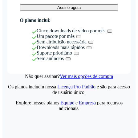
Assine agora
O plano inclui:
Cinco downloads de vídeo por mês
Um pacote por mês
Sem atribuição necessária
Downloads mais rápidos
Suporte prioritário
Sem anúncios
Não quer assinar?
Ver mais opções de compra
Os planos incluem nossa
Licença Pro Padrão
e são para acesso
de usuário único.
Explore nossos planos
Equipe
e
Empresa
para recursos
adicionais.