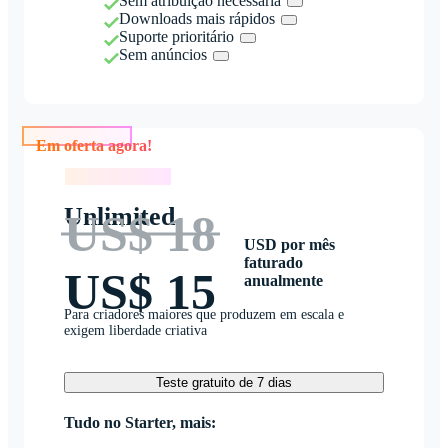
Sem atribuição necessária
Downloads mais rápidos
Suporte prioritário
Sem anúncios
Em oferta agora!
Em oferta agora!
Unlimited
US$ 18
USD por mês
faturado
US$ 15
anualmente
Para criadores maiores que produzem em escala e
exigem liberdade criativa
Teste gratuito de 7 dias
Tudo no Starter, mais: