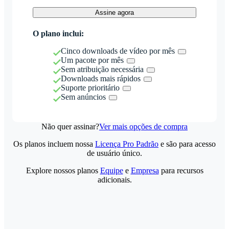
Assine agora
O plano inclui:
Cinco downloads de vídeo por mês
Um pacote por mês
Sem atribuição necessária
Downloads mais rápidos
Suporte prioritário
Sem anúncios
Não quer assinar?
Ver mais opções de compra
Os planos incluem nossa
Licença Pro Padrão
e são para acesso
de usuário único.
Explore nossos planos
Equipe
e
Empresa
para recursos
adicionais.