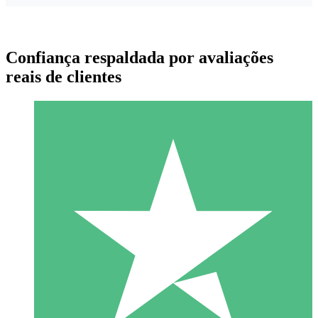
Confiança respaldada por avaliações
reais de clientes
Pacotes de Créditos Individuais
Pague conforme o uso com créditos de download. Sem
compromisso mensal.
1 Download
10
US$
00