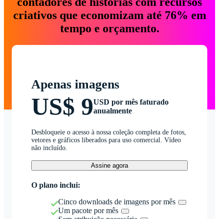
contadores de histórias com recursos
criativos que economizam até 76% em
tempo e orçamento.
Apenas imagens
US$ 9
USD por mês faturado
anualmente
Desbloqueie o acesso à nossa coleção completa de fotos,
vetores e gráficos liberados para uso comercial. Vídeo
não incluído.
Assine agora
O plano inclui:
Cinco downloads de imagens por mês
Um pacote por mês