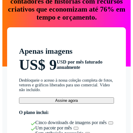
contadores de histórias com recursos
criativos que economizam até 76% em
tempo e orçamento.
Apenas imagens
US$ 9
USD por mês faturado
anualmente
Desbloqueie o acesso à nossa coleção completa de fotos,
vetores e gráficos liberados para uso comercial. Vídeo
não incluído.
Assine agora
O plano inclui:
Cinco downloads de imagens por mês
Um pacote por mês