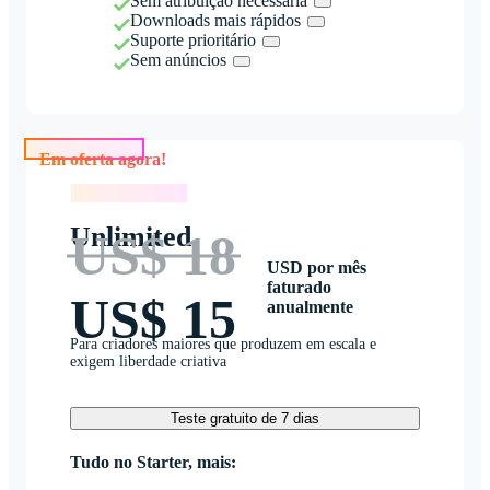
Sem atribuição necessária
Downloads mais rápidos
Suporte prioritário
Sem anúncios
Em oferta agora!
Em oferta agora!
Unlimited
US$ 18
USD por mês
faturado
US$ 15
anualmente
Para criadores maiores que produzem em escala e
exigem liberdade criativa
Teste gratuito de 7 dias
Tudo no Starter, mais: