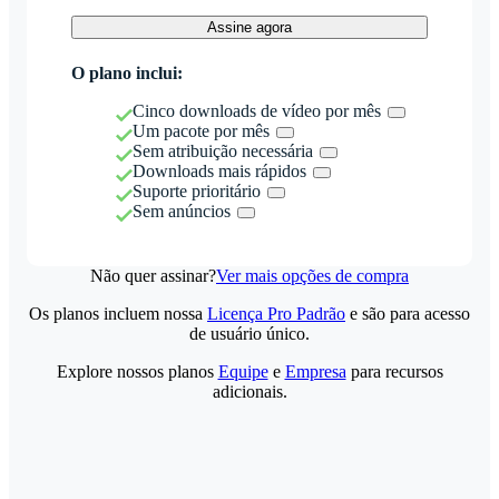
Assine agora
O plano inclui:
Cinco downloads de vídeo por mês
Um pacote por mês
Sem atribuição necessária
Downloads mais rápidos
Suporte prioritário
Sem anúncios
Não quer assinar?
Ver mais opções de compra
Os planos incluem nossa
Licença Pro Padrão
e são para acesso
de usuário único.
Explore nossos planos
Equipe
e
Empresa
para recursos
adicionais.