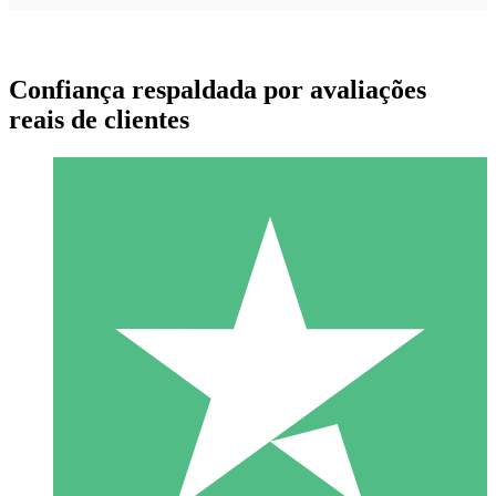
Confiança respaldada por avaliações
reais de clientes
Pacotes de Créditos Individuais
Pague conforme o uso com créditos de download. Sem
compromisso mensal.
1 Download
10
US$
00