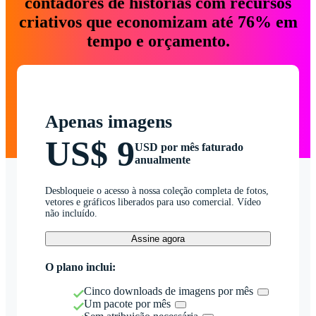
contadores de histórias com recursos
criativos que economizam até 76% em
tempo e orçamento.
Apenas imagens
US$ 9
USD por mês faturado
anualmente
Desbloqueie o acesso à nossa coleção completa de fotos,
vetores e gráficos liberados para uso comercial. Vídeo
não incluído.
Assine agora
O plano inclui:
Cinco downloads de imagens por mês
Um pacote por mês