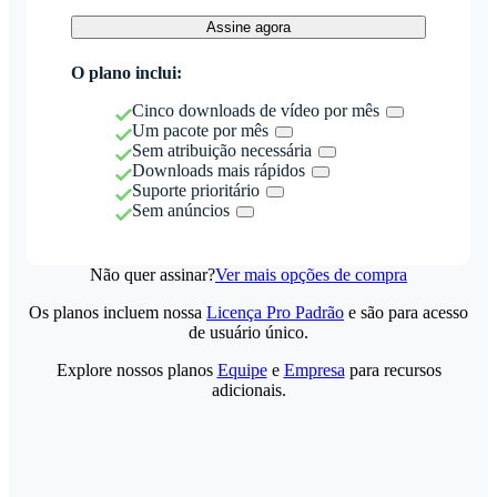
Assine agora
O plano inclui:
Cinco downloads de vídeo por mês
Um pacote por mês
Sem atribuição necessária
Downloads mais rápidos
Suporte prioritário
Sem anúncios
Não quer assinar?
Ver mais opções de compra
Os planos incluem nossa
Licença Pro Padrão
e são para acesso
de usuário único.
Explore nossos planos
Equipe
e
Empresa
para recursos
adicionais.