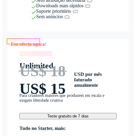
Sem atribuição necessária
Downloads mais rápidos
Suporte prioritário
Sem anúncios
Em oferta agora!
Em oferta agora!
Unlimited
US$ 18
USD por mês
faturado
US$ 15
anualmente
Para criadores maiores que produzem em escala e
exigem liberdade criativa
Teste gratuito de 7 dias
Tudo no Starter, mais: