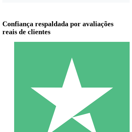
Confiança respaldada por avaliações
reais de clientes
Pacotes de Créditos Individuais
Pague conforme o uso com créditos de download. Sem
compromisso mensal.
1 Download
10
US$
00