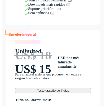
Sem atribuição necessária
Downloads mais rápidos
Suporte prioritário
Sem anúncios
Em oferta agora!
Em oferta agora!
Unlimited
US$ 18
USD por mês
faturado
US$ 15
anualmente
Para criadores maiores que produzem em escala e
exigem liberdade criativa
Teste gratuito de 7 dias
Tudo no Starter, mais: