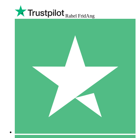
Rahel FridAng