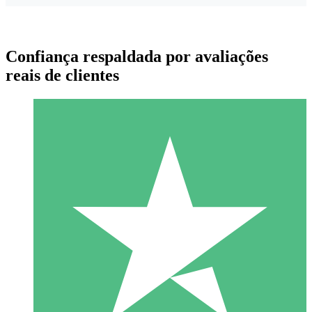
Confiança respaldada por avaliações
reais de clientes
Pacotes de Créditos Individuais
Pague conforme o uso com créditos de download. Sem
compromisso mensal.
1 Download
10
US$
00