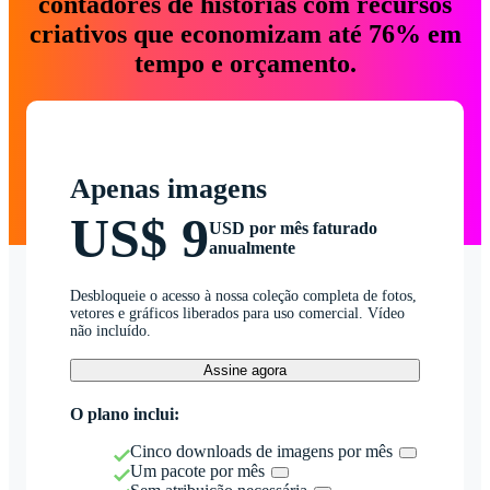
contadores de histórias com recursos
criativos que economizam até 76% em
tempo e orçamento.
Apenas imagens
US$ 9
USD por mês faturado
anualmente
Desbloqueie o acesso à nossa coleção completa de fotos,
vetores e gráficos liberados para uso comercial. Vídeo
não incluído.
Assine agora
O plano inclui:
Cinco downloads de imagens por mês
Um pacote por mês