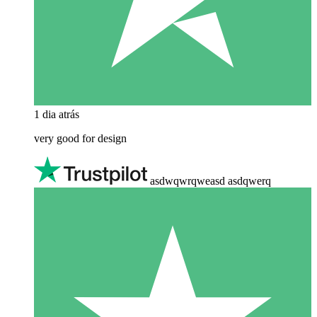
1 dia atrás
very good for design
asdwqwrqweasd asdqwerq