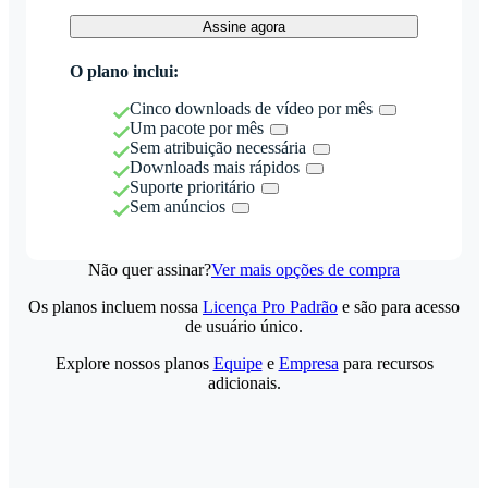
Assine agora
O plano inclui:
Cinco downloads de vídeo por mês
Um pacote por mês
Sem atribuição necessária
Downloads mais rápidos
Suporte prioritário
Sem anúncios
Não quer assinar?
Ver mais opções de compra
Os planos incluem nossa
Licença Pro Padrão
e são para acesso
de usuário único.
Explore nossos planos
Equipe
e
Empresa
para recursos
adicionais.